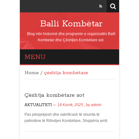
Balli Kombëtar
Blog mbi historinë dhe programin e organizatës Balli
Kombetar dhe Çështjen Kombëtare sot.
MENU
Home
/
çështja kombëtare
Çështja kombëtare sot
AKTUALITETI
18 Korrik, 2025
, by
admin
Pas përpjekjesh dhe sakrificash të shumta të
patriotëve të Rilindjes Kombëtare, Shqipëria arriti