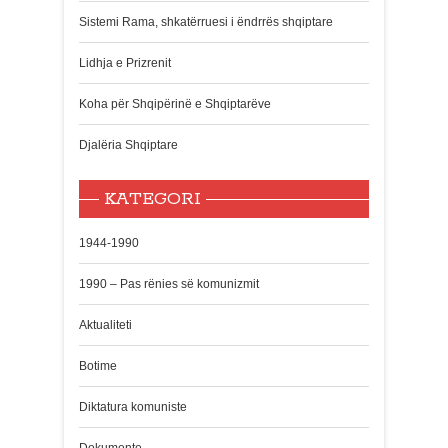
Sistemi Rama, shkatërruesi i ëndrrës shqiptare
Lidhja e Prizrenit
Koha për Shqipërinë e Shqiptarëve
Djalëria Shqiptare
KATEGORI
1944-1990
1990 – Pas rënies së komunizmit
Aktualiteti
Botime
Diktatura komuniste
Dokumente