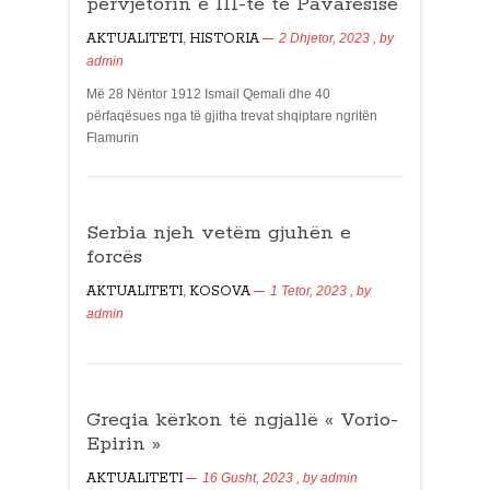
përvjetorin e 111-të të Pavarësisë
AKTUALITETI
,
HISTORIA
2 Dhjetor, 2023
, by
admin
Më 28 Nëntor 1912 Ismail Qemali dhe 40
përfaqësues nga të gjitha trevat shqiptare ngritën
Flamurin
Serbia njeh vetëm gjuhën e
forcës
AKTUALITETI
,
KOSOVA
1 Tetor, 2023
, by
admin
Greqia kërkon të ngjallë « Vorio-
Epirin »
AKTUALITETI
16 Gusht, 2023
, by
admin