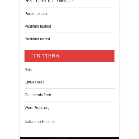
PBK – Partia "Balli Kombëtar"
Personalitete
Pushtimi fashist
Pushtimi nazist
TË TJERA
Hyni
Entries feed
Comments feed
WordPress.org
Kalendari Historik