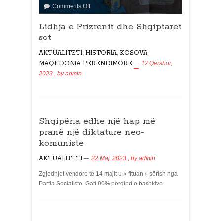
Comments Off
Lidhja e Prizrenit dhe Shqiptarët
sot
AKTUALITETI
,
HISTORIA
,
KOSOVA
,
MAQEDONIA PERËNDIMORE
12 Qershor,
2023
, by
admin
Shqipëria edhe një hap më
pranë një diktature neo-
komuniste
AKTUALITETI
22 Maj, 2023
, by
admin
Zgjedhjet vendore të 14 majit u « fituan » sërish nga
Partia Socialiste. Gati 90% përqind e bashkive