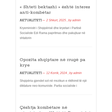
« Shteti bektashi » është interes
anti-kombëtar
AKTUALITETI
2 Shkurt, 2025
, by
admin
Kryeministri i Shqipërisë dhe kryetari i Partisë
Socialiste Edi Rama papritmas dhe pakujtuar në
shtatorin
Opozita shqiptare në rrugë pa
krye
AKTUALITETI
12 Korrik, 2024
, by
admin
Shqipëria gjendet sot në rrezikun e rikthimit të një
diktature neo-komuniste. Partia socialiste i
Çështja kombëtare në