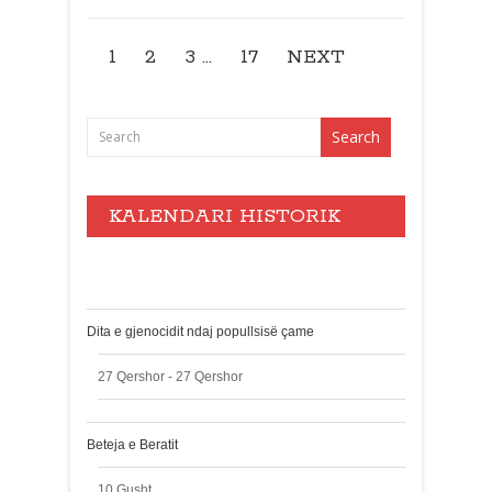
1
2
3
…
17
NEXT
KALENDARI HISTORIK
Events
Dita e gjenocidit ndaj popullsisë çame
27 Qershor - 27 Qershor
Beteja e Beratit
10 Gusht