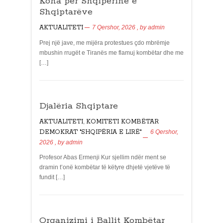
Koha për Shqipërinë e
Shqiptarëve
AKTUALITETI
7 Qershor, 2026
, by
admin
Prej një jave, me mijëra protestues çdo mbrëmje
mbushin rrugët e Tiranës me flamuj kombëtar dhe me
[…]
Djalëria Shqiptare
AKTUALITETI
,
KOMITETI KOMBËTAR
DEMOKRAT "SHQIPËRIA E LIRË"
6 Qershor,
2026
, by
admin
Profesor Abas Ermenji Kur sjellim ndër ment se
dramin t’onë kombëtar të këtyre dhjetë vjetëve të
fundit […]
Organizimi i Ballit Kombëtar