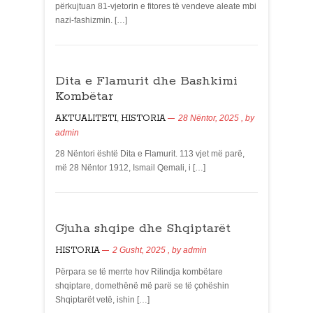
përkujtuan 81-vjetorin e fitores të vendeve aleate mbi
nazi-fashizmin. […]
Dita e Flamurit dhe Bashkimi
Kombëtar
AKTUALITETI
,
HISTORIA
28 Nëntor, 2025
, by
admin
28 Nëntori është Dita e Flamurit. 113 vjet më parë,
më 28 Nëntor 1912, Ismail Qemali, i […]
Gjuha shqipe dhe Shqiptarët
HISTORIA
2 Gusht, 2025
, by
admin
Përpara se të merrte hov Rilindja kombëtare
shqiptare, domethënë më parë se të çohëshin
Shqiptarët vetë, ishin […]