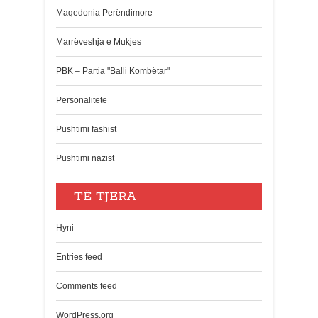
Maqedonia Perëndimore
Marrëveshja e Mukjes
PBK – Partia "Balli Kombëtar"
Personalitete
Pushtimi fashist
Pushtimi nazist
TË TJERA
Hyni
Entries feed
Comments feed
WordPress.org