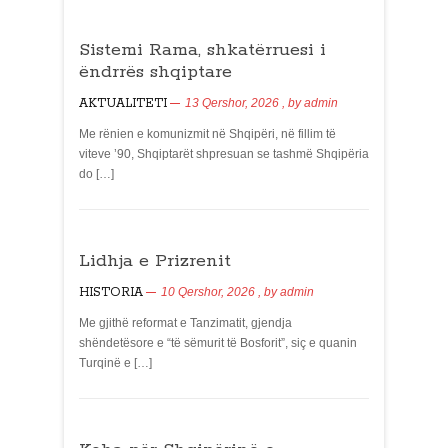
Sistemi Rama, shkatërruesi i
ëndrrës shqiptare
AKTUALITETI
13 Qershor, 2026
, by
admin
Me rënien e komunizmit në Shqipëri, në fillim të
viteve ’90, Shqiptarët shpresuan se tashmë Shqipëria
do […]
Lidhja e Prizrenit
HISTORIA
10 Qershor, 2026
, by
admin
Me gjithë reformat e Tanzimatit, gjendja
shëndetësore e “të sëmurit të Bosforit”, siç e quanin
Turqinë e […]