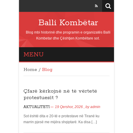
Balli Kombëtar
Blog mbi historinë dhe programin e organizatës Balli
Kombetar dhe Çështjen Kombëtare sot.
MENU
Home
/
Blog
Çfarë kërkojnë në të vërtetë
protestuesit ?
AKTUALITETI
19 Qershor, 2026
, by
admin
Sot është dita e 20-të e protestave në Tiranë ku
marrin pjesë me mijëra shqiptarë. Ka disa […]