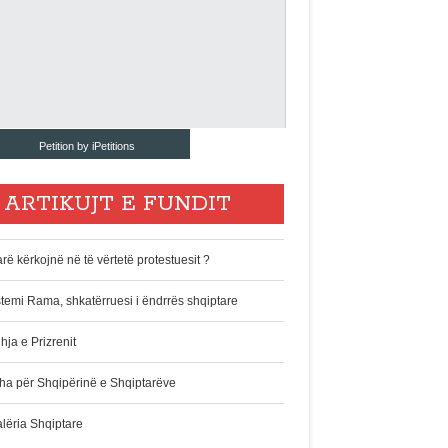
Petition by iPetitions
ARTIKUJT E FUNDIT
rë kërkojnë në të vërtetë protestuesit ?
stemi Rama, shkatërruesi i ëndrrës shqiptare
hja e Prizrenit
ha për Shqipërinë e Shqiptarëve
alëria Shqiptare