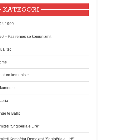
KATEGORI
44-1990
90 – Pas rënies së komunizmit
ualiteti
time
ktatura komuniste
kumente
toria
gë të Ballit
iteti "Shqipëria e Lirë"
miteti Kombëtar Demokrat "Shqipëria e Lirë"