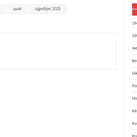
spak
zgjedhjet 2025
19
19
Akt
Bo
Di
Do
His
Kën
Kom
Ko