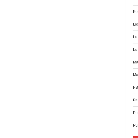
Ko
Li
Lu
Luf
Ma
Ma
PB
Pe
Pus
Pu