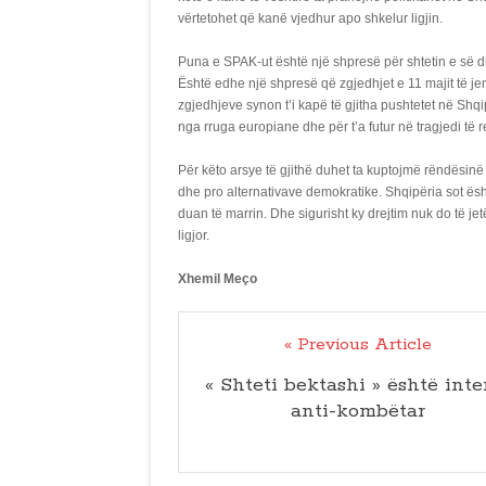
vërtetohet që kanë vjedhur apo shkelur ligjin.
Puna e SPAK-ut është një shpresë për shtetin e së dr
Është edhe një shpresë që zgjedhjet e 11 majit të jenë
zgjedhjeve synon t’i kapë të gjitha pushtetet në Shqip
nga rruga europiane dhe për t’a futur në tragjedi të r
Për këto arsye të gjithë duhet ta kuptojmë rëndësinë
dhe pro alternativave demokratike. Shqipëria sot ës
duan të marrin. Dhe sigurisht ky drejtim nuk do të jetë
ligjor.
Xhemil Meço
« Previous Article
« Shteti bektashi » është inte
anti-kombëtar