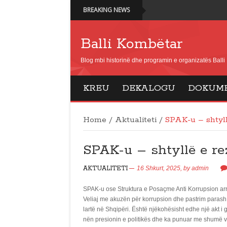
BREAKING NEWS
Balli Kombëtar
Blog mbi historinë dhe programin e organizatës Ball
KREU
DEKALOGU
DOKUM
Home
/
Aktualiteti
/
SPAK-u – shtyll
SPAK-u – shtyllë e rez
AKTUALITETI
16 Shkurt, 2025,
by
admin
SPAK-u ose Struktura e Posaçme Anti Korrupsion arres
Veliaj me akuzën për korrupsion dhe pastrim parash. 
lartë në Shqipëri. Është njëkohësisht edhe një akt i 
nën presionin e politikës dhe ka punuar me shumë vë