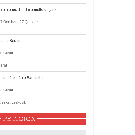
ta e gjenocidit ndaj popullsisë çame
7 Qershor - 27 Qershor
eja e Beratit
10 Gusht
erat
lmet në zonën e Barmashit
13 Gusht
rsekë, Leskovik
PETICION