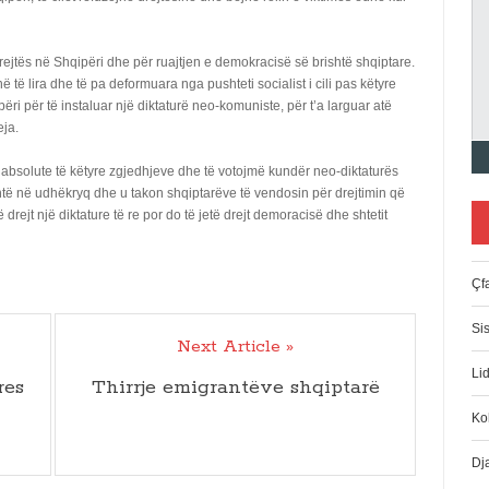
ejtës në Shqipëri dhe për ruajtjen e demokracisë së brishtë shqiptare.
 të lira dhe të pa deformuara nga pushteti socialist i cili pas këtyre
ëri për të instaluar një diktaturë neo-komuniste, për t’a larguar atë
eja.
 absolute të këtyre zgjedhjeve dhe të votojmë kundër neo-diktaturës
htë në udhëkryq dhe u takon shqiptarëve të vendosin për drejtimin që
 drejt një diktature të re por do të jetë drejt demoracisë dhe shtetit
Çfa
Si
Next Article »
Lid
res
Thirrje emigrantëve shqiptarë
Ko
Dj