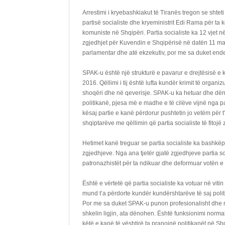
Arrestimi i kryebashkiakut të Tiranës tregon se shteti
partisë socialiste dhe kryeministrit Edi Rama për ta k
komuniste në Shqipëri. Partia socialiste ka 12 vjet n
zgjedhjet për Kuvendin e Shqipërisë në datën 11 maj.
parlamentar dhe atë ekzekutiv, por me sa duket ende 
SPAK-u është një strukturë e pavarur e drejtësisë e k
2016. Qëllimi i tij është lufta kundër krimit të organiz
shoqëri dhe në qeverisje. SPAK-u ka hetuar dhe dën
politikanë, pjesa më e madhe e të cilëve vijnë nga pa
kësaj partie e kanë përdorur pushtetin jo vetëm për 
shqiptarëve me qëllimin që partia socialiste të fitojë
Hetimet kanë treguar se partia socialiste ka bashkëp
zgjedhjeve. Nga ana tjetër gjatë zgjedhjeve partia so
patronazhistët për ta ndikuar dhe deformuar votën e sh
Është e vërtetë që partia socialiste ka votuar në vit
mund t’a përdorte kundër kundërshtarëve të saj politi
Por me sa duket SPAK-u punon profesionalisht dhe nës
shkelin ligjin, ata dënohen. Është funksionimi normal
këtë e kanë të vështirë ta pranojnë politikanët në Shq