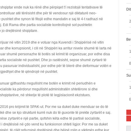
 shqiptar ende nuk ka rënë dhe përpiqet t’i rezistojë tentativave të
Di
ontrolluar atë tërësisht dhe për të vendosur një diktaturë neo-
ë pushtet dhe synon të fitojë edhe mandatin e saj të 4-t radhazi në
2
 Edi Rama dhe partia socialiste kontrollojnë sot pushtetin
jo drejtësinë shqiptare.
Bet
rijuar në vitin 2019 dhe e votuar nga Kuvendi i Shqipërisë në vitin
uar dhe korrupsionit, i cili në Shqipëri ka arritur nivele shumë të larta në
uar shumë personazhe të botës së krimit të organizuar, por edhe disa
rtia socialiste në pushtet. Dhe jo rastësisht, sepse shumë zyrtarë të
B
t’u pasuruar individualisht, por edhe për të blerë dhe deformuar votën e
 zgjedhjet dhe të qëndrojë në pushtet.
Su
unuar gjithashtu rregullisht me botën e krimit në periudhën e
cialiste ka përdorur rregullisht administratën shtetërore si dhe
qiptarëve, në shkelje të plotë të legjislacionit ekzistues.
E
in 2016 pro krijimit të SPAK-ut. Por me sa duket duke menduar se do të
kë dhe se kjo strukturë kurrë nuk do të guxonte të prekte zyrtarët e saj.
e zyrtarët e një partie, qofshin këta edhe të partisë socialiste,
 i drejtësisë në çdo vend ku funksionon shteti ligjor. Por me sa duket
ipëri, të cilët refuzojnë drejtësinë dhe bëjnë rolin e viktimës edhe kur