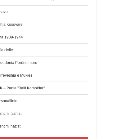
sova
dhja Kosovare
fta 1939-1944
ta civile
qedonia Perëndimore
rrëveshja e Mukjes
K – Partia "Balli Kombëtar"
rsonalitete
htimi fashist
shtimi nazist