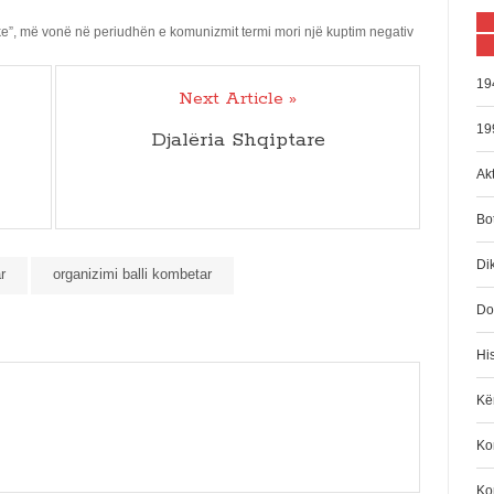
ake”, më vonë në periudhën e komunizmit termi mori një kuptim negativ
19
Next Article »
19
Djalëria Shqiptare
Akt
Bo
Di
r
organizimi balli kombetar
Do
His
Kën
Kom
Ko