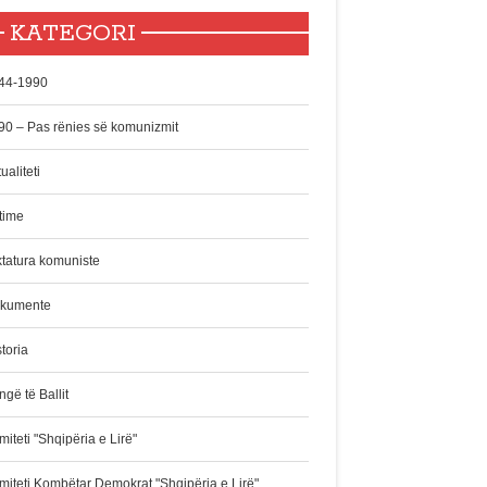
KATEGORI
44-1990
90 – Pas rënies së komunizmit
ualiteti
time
ktatura komuniste
kumente
toria
gë të Ballit
iteti "Shqipëria e Lirë"
miteti Kombëtar Demokrat "Shqipëria e Lirë"