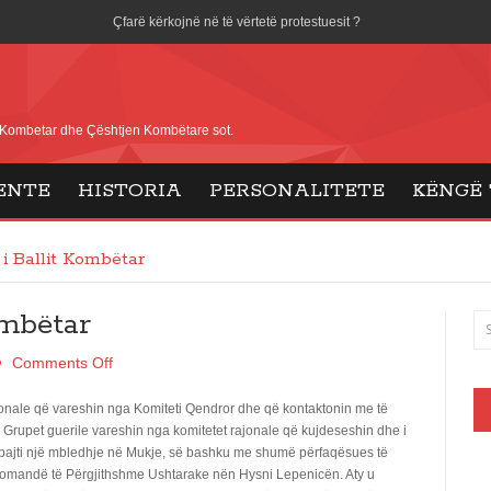
Çfarë kërkojnë në të vërtetë protestuesit ?
Sistemi Rama, shkatërruesi i ëndrrës shqiptare
Lidhja e Prizrenit
i Kombetar dhe Çështjen Kombëtare sot.
Koha për Shqipërinë e Shqiptarëve
ENTE
HISTORIA
PERSONALITETE
KËNGË 
Djalëria Shqiptare
Organizimi i Ballit Kombëtar
 i Ballit Kombëtar
Disa Dëshmorë të Ballit Kombëtar
ombëtar
8 maji Dita e Fitores në Europë
Comments Off
Dita e Flamurit dhe Bashkimi Kombëtar
jonale që vareshin nga Komiteti Qendror dhe që kontaktonin me të
Gjuha shqipe dhe Shqiptarët
t. Grupet guerile vareshin nga komitetet rajonale që kujdeseshin dhe i
mbajti një mbledhje në Mukje, së bashku me shumë përfaqësues të
E
Komandë të Përgjithshme Ushtarake nën Hysni Lepenicën. Aty u