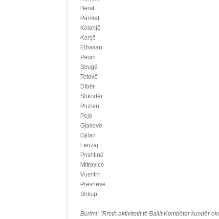
Berat
Përmet
Kolonjë
Korçë
Elbasan
Peqin
Strugë
Tetovë
Dibër
Shkodër
Prizren
Pejë
Gjakovë
Gjilan
Ferizaj
Prishtinë
Mitrovicë
Vushtrri
Preshevë
Shkup
Burimi: “Rreth aktivitetit të Ballit Kombëtar kundër o