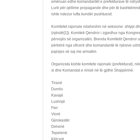
emëruan edhe komandantët e prefekturave të ndrysh
Lurë për qëllime propagande dhe për të bashkërenduar
ishte ndezur lufta kundër pushtuesit.
Komitetet rajonale ndaheshin në seksione: shtypi dh
(njësitë[1]). Komiteti Qendror i zgjedhur nga Kongresi i
përvojës së organizatës. Brenda Komitetit Qendror u 
përbërë nga oficerë dhe komandantë të njësive ushta
pajisjes së saj me armatim.
Organizata kishte komitete rajonale (prefekturat), n
si dhe Komandat e rinisë në të gjithë Shqipërinë:
Tiranë
Durrës
Kavajë
Lushnjë
Fier
Vlorë
Gjirokastër
Delvinë
Tepelenë
Këlcyrë