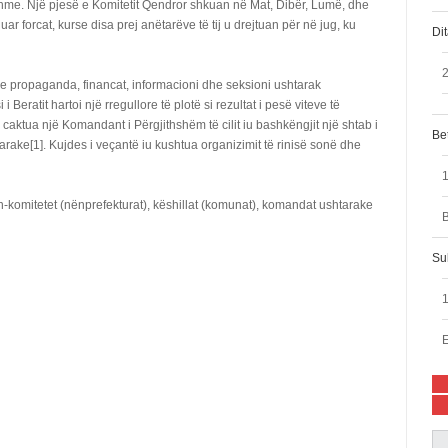
me. Një pjesë e Komitetit Qendror shkuan në Mat, Dibër, Lumë, dhe
 forcat, kurse disa prej anëtarëve të tij u drejtuan për në jug, ku
Di
2
e propaganda, financat, informacioni dhe seksioni ushtarak
 Beratit hartoi një rregullore të plotë si rezultat i pesë viteve të
caktua një Komandant i Përgjithshëm të cilit iu bashkëngjit një shtab i
Bet
rake[1]. Kujdes i veçantë iu kushtua organizimit të rinisë sonë dhe
ën-komitetet (nënprefekturat), këshillat (komunat), komandat ushtarake
B
Su
E