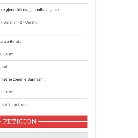
ta e gjenocidit ndaj popullsisë çame
7 Qershor - 27 Qershor
eja e Beratit
10 Gusht
erat
lmet në zonën e Barmashit
13 Gusht
rsekë, Leskovik
PETICION