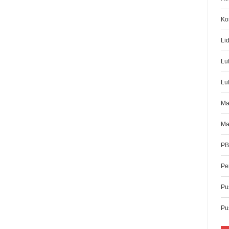
Ko
Li
Lu
Luf
Ma
Ma
PB
Pe
Pus
Pu