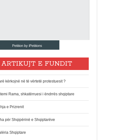
Petition by iPetitions
ARTIKUJT E FUNDIT
rë kërkojnë në të vërtetë protestuesit ?
stemi Rama, shkatërruesi i ëndrrës shqiptare
hja e Prizrenit
ha për Shqipërinë e Shqiptarëve
alëria Shqiptare