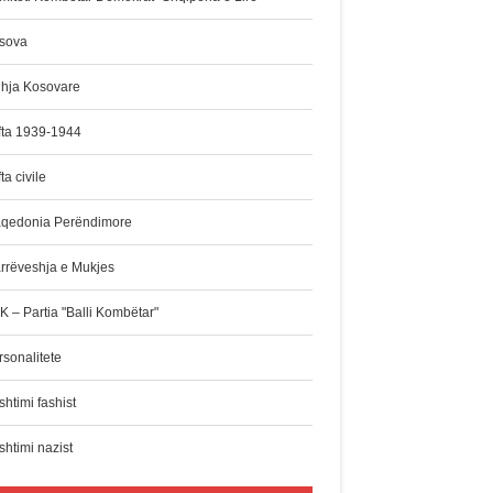
sova
dhja Kosovare
fta 1939-1944
ta civile
qedonia Perëndimore
rrëveshja e Mukjes
K – Partia "Balli Kombëtar"
rsonalitete
htimi fashist
shtimi nazist