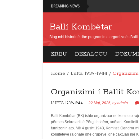
BREAKING NEWS
Balli Kombëtar
Blog mbi historinë dhe programin e organizatës Ball
KREU
DEKALOGU
DOKUM
Home
/
Lufta 1939-1944
/
Organizimi
Organizimi i Ballit K
LUFTA 1939-1944
22 Maj, 2026,
by
admin
Balli Kombëtar (BK) ishte organizuar në komitete ra
përmes Sekretarit të Përgjithshëm, anëtar i Komiteti
furnizonin ato. Më 4 gusht 1943, Komiteti Qendror 
komiteteve rajonale dhe grupeve, dhe caktuan një 