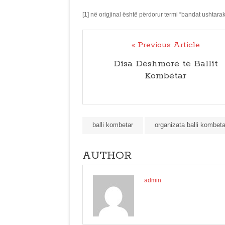
[1] në origjinal është përdorur termi “bandat ushtar
« Previous Article
Disa Dëshmorë të Ballit
Kombëtar
balli kombetar
organizata balli kombeta
AUTHOR
admin