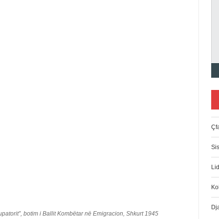
Çfa
Si
Lid
Ko
Dj
kupatorit”, botim i Ballit Kombëtar në Emigracion, Shkurt 1945