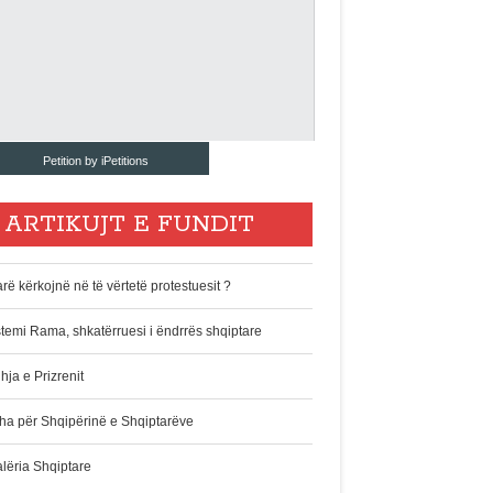
Petition by iPetitions
ARTIKUJT E FUNDIT
rë kërkojnë në të vërtetë protestuesit ?
stemi Rama, shkatërruesi i ëndrrës shqiptare
hja e Prizrenit
ha për Shqipërinë e Shqiptarëve
alëria Shqiptare