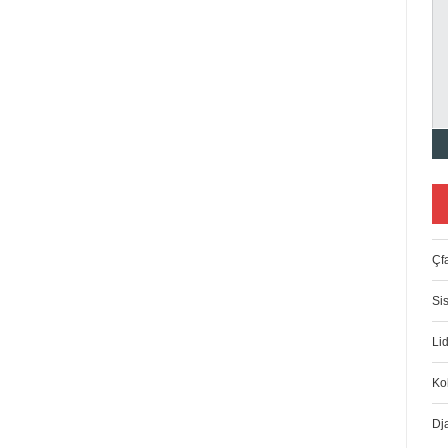
Çfa
Si
Lid
Ko
Dj