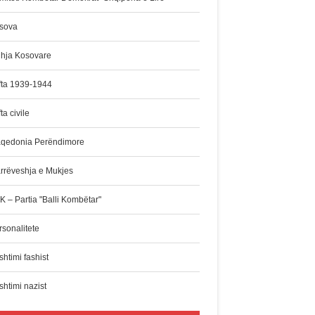
sova
dhja Kosovare
fta 1939-1944
ta civile
qedonia Perëndimore
rrëveshja e Mukjes
K – Partia "Balli Kombëtar"
rsonalitete
htimi fashist
shtimi nazist