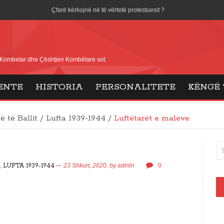
Çfarë kërkojnë në të vërtetë protestuesit ?
Sistemi Rama, shkatërruesi i ëndrrës shqiptare
Lidhja e Prizrenit
i Kombetar dhe Çështjen Kombëtare sot.
Koha për Shqipërinë e Shqiptarëve
ENTE
HISTORIA
PERSONALITETE
KËNGË 
Djalëria Shqiptare
Organizimi i Ballit Kombëtar
 të Ballit
/
Lufta 1939-1944
/
Luftëtarët e maleve
Disa Dëshmorë të Ballit Kombëtar
8 maji Dita e Fitores në Europë
,
LUFTA 1939-1944
23 Shkurt, 2020,
by
admin
0
Dita e Flamurit dhe Bashkimi Kombëtar
Gjuha shqipe dhe Shqiptarët
E