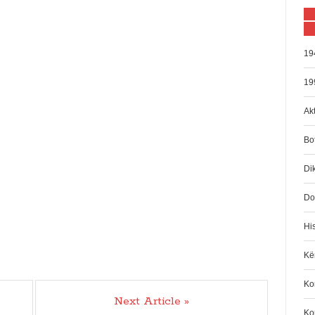
19
19
Akt
Bo
Di
Do
His
Kën
Kom
Next Article »
Ko