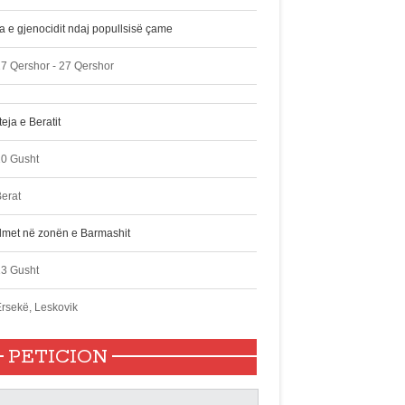
ta e gjenocidit ndaj popullsisë çame
7 Qershor - 27 Qershor
eja e Beratit
10 Gusht
erat
lmet në zonën e Barmashit
13 Gusht
rsekë, Leskovik
PETICION