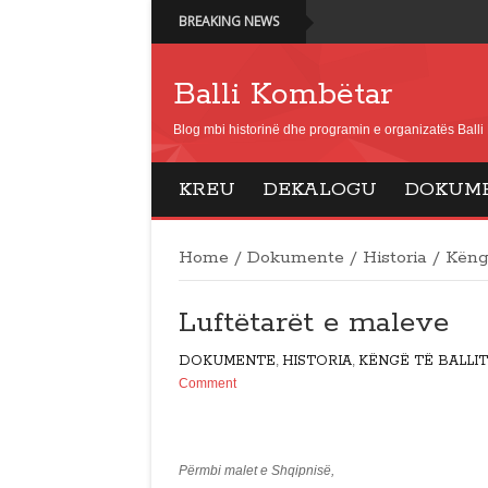
BREAKING NEWS
Balli Kombëtar
Blog mbi historinë dhe programin e organizatës Ball
KREU
DEKALOGU
DOKUM
Home
/
Dokumente
/
Historia
/
Këngë
Luftëtarët e maleve
DOKUMENTE
,
HISTORIA
,
KËNGË TË BALLIT
Comment
Përmbi malet e Shqipnisë,