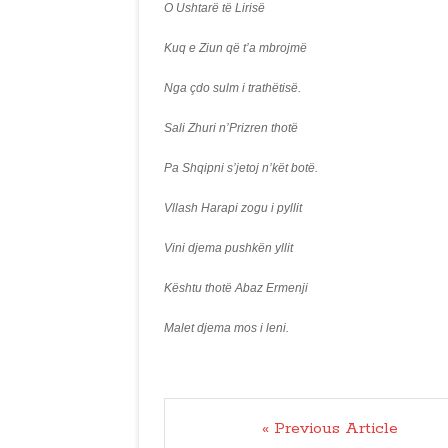
O Ushtarë të Lirisë
Kuq e Ziun që t’a mbrojmë
Nga çdo sulm i trathëtisë.
Sali Zhuri n’Prizren thotë
Pa Shqipni s’jetoj n’kët botë.
Vllash Harapi zogu i pyllit
Vini djema pushkën yllit
Kështu thotë Abaz Ermenji
Malet djema mos i leni.
« Previous Article