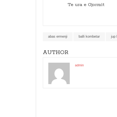
Te ura e Gjormit
abas ermenji
balli kombetar
jup
AUTHOR
admin