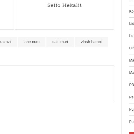
Selfo Hekalit
Ko
Li
Lu
 kazazi
lahe nuro
sali zhuri
vlash harapi
Luf
Ma
Ma
PB
Pe
Pus
Pu