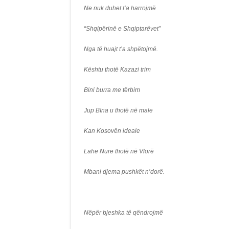
Ne nuk duhet t’a harrojmë
“Shqipërinë e Shqiptarëvet”
Nga të huajt t’a shpëtojmë.
Kështu thotë Kazazi trim
Bini burra me tërbim
Jup BIna u thotë në male
Kan Kosovën ideale
Lahe Nure thotë në Vlorë
Mbani djema pushkët n’dorë.
Nëpër bjeshka të qëndrojmë