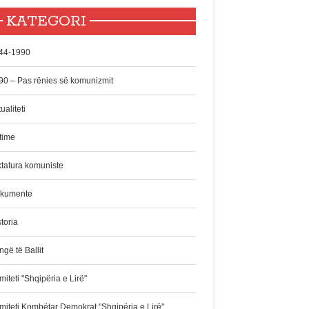
KATEGORI
44-1990
90 – Pas rënies së komunizmit
ualiteti
time
ktatura komuniste
kumente
toria
gë të Ballit
iteti "Shqipëria e Lirë"
miteti Kombëtar Demokrat "Shqipëria e Lirë"