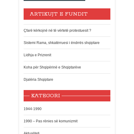
ARTIKUJT E FUNDIT
Çfarë kërkojnë në të vërtetë protestuesit ?
Sistemi Rama, shkatërruesi i ëndrrës shqiptare
Lidhja e Prizrenit
Koha për Shqipërinë e Shqiptarëve
Djalëria Shqiptare
KATEGORI
1944-1990
1990 – Pas rënies së komunizmit
Aktualiteti