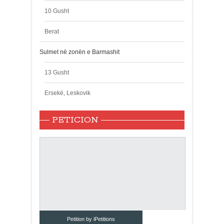
10 Gusht
Berat
Sulmet në zonën e Barmashit
13 Gusht
Ersekë, Leskovik
PETICION
Petition by iPetitions