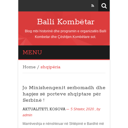
Balli Kombëtar
Blog mbi historinë dhe programin e organizatës Balli
Kombetar dhe Çështjen Kombëtare sot.
MENU
Home
/
shqipëria
Jo Minishengenit serbomadh dhe
hapjes së porteve shqiptare për
Serbinë !
AKTUALITETI
,
KOSOVA
5 Shtator, 2020
, by
admin
Marrëveshja e nënshkruar në Shtëpinë e Bardhë më