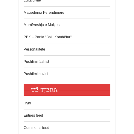
Lufta civile
Maqedonia Perëndimore
Marrëveshja e Mukjes
PBK – Partia "Balli Kombëtar"
Personalitete
Pushtimi fashist
Pushtimi nazist
TË TJERA
Hyni
Entries feed
Comments feed