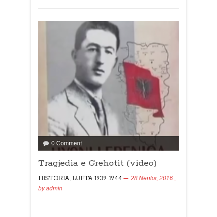
0 Comment
Tragjedia e Grehotit (video)
HISTORIA
,
LUFTA 1939-1944
28 Nëntor, 2016
,
by
admin