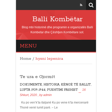
Balli Kombëtar
Blog mbi historinë dhe programin e organizatës Balli
Kombetar dhe Çështjen Kombëtare sot.
MENU
Home
/
hysni lepenica
Te ura e Gjormit
DOKUMENTE
,
HISTORIA
,
KËNGË TË BALLIT
,
LUFTA 1939-1944
,
PUSHTIMI FASHIST
16
Shkurt, 2020
, by
admin
Ku po ven’k’ta italjanë Ku po vene k’ta mercenarë
Thonë venë lumit parë. – Le