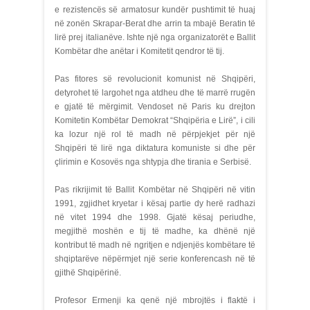
e rezistencës së armatosur kundër pushtimit të huaj
në zonën Skrapar-Berat dhe arrin ta mbajë Beratin të
lirë prej italianëve. Ishte një nga organizatorët e Ballit
Kombëtar dhe anëtar i Komitetit qendror të tij.
Pas fitores së revolucionit komunist në Shqipëri,
detyrohet të largohet nga atdheu dhe të marrë rrugën
e gjatë të mërgimit. Vendoset në Paris ku drejton
Komitetin Kombëtar Demokrat “Shqipëria e Lirë”, i cili
ka lozur një rol të madh në përpjekjet për një
Shqipëri të lirë nga diktatura komuniste si dhe për
çlirimin e Kosovës nga shtypja dhe tirania e Serbisë.
Pas rikrijimit të Ballit Kombëtar në Shqipëri në vitin
1991, zgjidhet kryetar i kësaj partie dy herë radhazi
në vitet 1994 dhe 1998. Gjatë kësaj periudhe,
megjithë moshën e tij të madhe, ka dhënë një
kontribut të madh në ngritjen e ndjenjës kombëtare të
shqiptarëve nëpërmjet një serie konferencash në të
gjithë Shqipërinë.
Profesor Ermenji ka qenë një mbrojtës i flaktë i