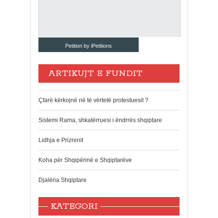
Petition by iPetitions
ARTIKUJT E FUNDIT
Çfarë kërkojnë në të vërtetë protestuesit ?
Sistemi Rama, shkatërruesi i ëndrrës shqiptare
Lidhja e Prizrenit
Koha për Shqipërinë e Shqiptarëve
Djalëria Shqiptare
KATEGORI