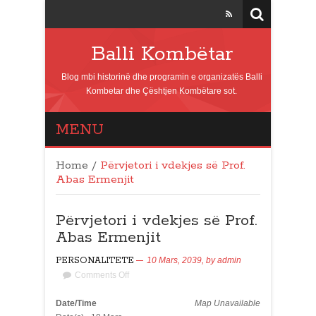
Balli Kombëtar
Blog mbi historinë dhe programin e organizatës Balli
Kombetar dhe Çështjen Kombëtare sot.
MENU
Home
/
Përvjetori i vdekjes së Prof.
Abas Ermenjit
Përvjetori i vdekjes së Prof.
Abas Ermenjit
PERSONALITETE
10 Mars, 2039,
by
admin
Comments Off
Date/Time
Map Unavailable