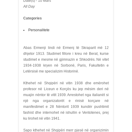
Date(s) - 10 Mars
All Day
Categories
Personalitete
Abas Ermenji lindi në Ermenj të Skraparit më 12
dhjetor 1913. Studimet fillore i kreu në Berat, kurse
studimet e mesme në gjimnazin e Shkodrës. Në vitet
1934-1938 kryen në Sorbonë, Paris, Fakultetin e
Letërsisë me specializim Historinë.
Kthehet në Shqipëri në vitin 1938 dhe emërohet
profesor në Liceun e Korçës ku jep mësim deri në
muajin nëntor të vitit 1939. Arrestohet nga italianët si
një nga organizatorët e rinisë korçare në
manifestimet e 28 Nëntorit 1939 kundër pushtimit
fashist dhe internohet në ishullin e Ventotenes, prej
ku lirohet në vitin 1941.
Sapo kthehet në Shqipëri merr pjesë në organizimin