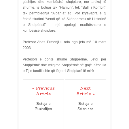
çështjes dhe kombësisë shqiptare, me artikuj të
shumtë, të botuar tek “Flamuri”, tek “Balli i Kombit”,
tek përmbledhja “Albania” etj. Por kryevepra e tij
është studimi “Vendi që zë Skënderbeu në Historinë
e Shqipërisë” – një apologji madhështore e
kombësisë shqiptare.
Profesor Abas Ermenji u nda nga jeta më 10 mars
2003.
Profesori e donte shumë Shqipërinë. Jetoi për
Shqipërinë dhe vdiq me Shqipërinë në gojë. Këshilla
e Tij e fundit ishte që të jemi Shqiptarë të mirë.
« Previous
Next
Article
Article »
Beteja e
Beteja e
Ruzhdijes
Selenicës