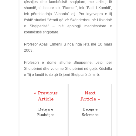
çështjes dhe kombësisë shqiptare, me artikuj të
shumtë, të botuar tek “Flamuri”, tek “Balli i Kombit”,
tek përmbledhja “Albania” etj. Por kryevepra e tij
është studimi “Vendi që zë Skënderbeu në Historinë
e Shqipërisë” – një apologji madhështore e
kombësisë shqiptare.
Profesor Abas Ermenji u nda nga jeta më 10 mars
2003.
Profesori e donte shumë Shqipërinë. Jetoi për
Shqipërinë dhe vdiq me Shqipërinë në gojë. Këshilla
e Tij e fundit ishte që të jemi Shqiptarë të mirë.
« Previous
Next
Article
Article »
Beteja e
Beteja e
Ruzhdijes
Selenicës