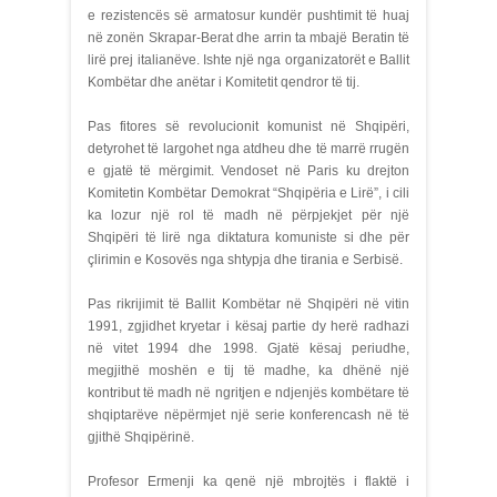
e rezistencës së armatosur kundër pushtimit të huaj
në zonën Skrapar-Berat dhe arrin ta mbajë Beratin të
lirë prej italianëve. Ishte një nga organizatorët e Ballit
Kombëtar dhe anëtar i Komitetit qendror të tij.
Pas fitores së revolucionit komunist në Shqipëri,
detyrohet të largohet nga atdheu dhe të marrë rrugën
e gjatë të mërgimit. Vendoset në Paris ku drejton
Komitetin Kombëtar Demokrat “Shqipëria e Lirë”, i cili
ka lozur një rol të madh në përpjekjet për një
Shqipëri të lirë nga diktatura komuniste si dhe për
çlirimin e Kosovës nga shtypja dhe tirania e Serbisë.
Pas rikrijimit të Ballit Kombëtar në Shqipëri në vitin
1991, zgjidhet kryetar i kësaj partie dy herë radhazi
në vitet 1994 dhe 1998. Gjatë kësaj periudhe,
megjithë moshën e tij të madhe, ka dhënë një
kontribut të madh në ngritjen e ndjenjës kombëtare të
shqiptarëve nëpërmjet një serie konferencash në të
gjithë Shqipërinë.
Profesor Ermenji ka qenë një mbrojtës i flaktë i