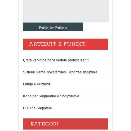
Petition by iPetitions
ARTIKUJT E FUNDIT
Çfarë kërkojnë në të vërtetë protestuesit ?
Sistemi Rama, shkatërruesi i ëndrrës shqiptare
Lidhja e Prizrenit
Koha për Shqipërinë e Shqiptarëve
Djalëria Shqiptare
KATEGORI