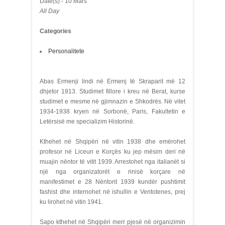
Date(s) - 10 Mars
All Day
Categories
Personalitete
Abas Ermenji lindi në Ermenj të Skraparit më 12
dhjetor 1913. Studimet fillore i kreu në Berat, kurse
studimet e mesme në gjimnazin e Shkodrës. Në vitet
1934-1938 kryen në Sorbonë, Paris, Fakultetin e
Letërsisë me specializim Historinë.
Kthehet në Shqipëri në vitin 1938 dhe emërohet
profesor në Liceun e Korçës ku jep mësim deri në
muajin nëntor të vitit 1939. Arrestohet nga italianët si
një nga organizatorët e rinisë korçare në
manifestimet e 28 Nëntorit 1939 kundër pushtimit
fashist dhe internohet në ishullin e Ventotenes, prej
ku lirohet në vitin 1941.
Sapo kthehet në Shqipëri merr pjesë në organizimin