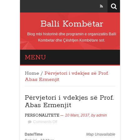
Balli Kombëtar
Blog mbi historinë dhe programin e organizatës Balli
Kombetar dhe Çështjen Kombëtare sot.
MENU
Home
/
Përvjetori i vdekjes së Prof.
Abas Ermenjit
Përvjetori i vdekjes së Prof.
Abas Ermenjit
PERSONALITETE
10 Mars, 2037,
by
admin
Comments Off
Date/Time
Map Unavailable