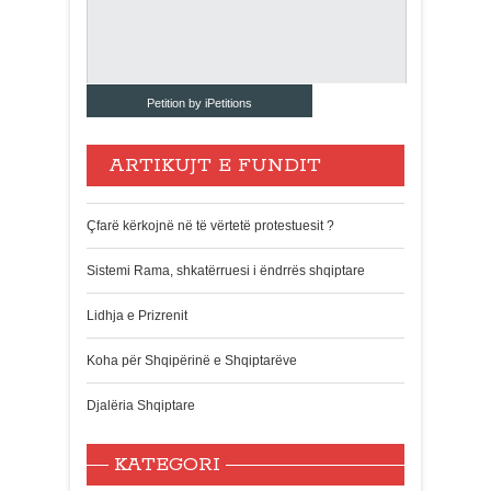
Petition by iPetitions
ARTIKUJT E FUNDIT
Çfarë kërkojnë në të vërtetë protestuesit ?
Sistemi Rama, shkatërruesi i ëndrrës shqiptare
Lidhja e Prizrenit
Koha për Shqipërinë e Shqiptarëve
Djalëria Shqiptare
KATEGORI