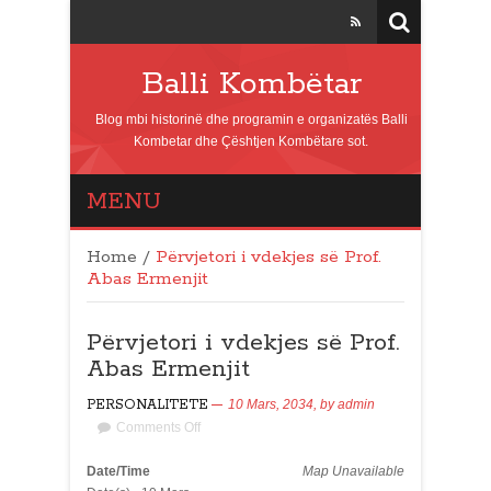
Balli Kombëtar
Blog mbi historinë dhe programin e organizatës Balli
Kombetar dhe Çështjen Kombëtare sot.
MENU
Home
/
Përvjetori i vdekjes së Prof.
Abas Ermenjit
Përvjetori i vdekjes së Prof.
Abas Ermenjit
PERSONALITETE
10 Mars, 2034,
by
admin
Comments Off
Date/Time
Map Unavailable