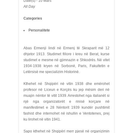
Date(s) - 10 Mars
All Day
Categories
Personalitete
Abas Ermenji lindi në Ermenj të Skraparit më 12
dhjetor 1913. Studimet fillore i kreu në Berat, kurse
studimet e mesme në gjimnazin e Shkodrës. Në vitet
1934-1938 kryen në Sorbonë, Paris, Fakultetin e
Letërsisë me specializim Historinë.
Kthehet në Shqipëri në vitin 1938 dhe emërohet
profesor në Liceun e Korçës ku jep mësim deri në
muajin nëntor të vitit 1939. Arrestohet nga italianët si
një nga organizatorët e rinisë korçare në
manifestimet e 28 Nëntorit 1939 kundër pushtimit
fashist dhe internohet në ishullin e Ventotenes, prej
ku lirohet në vitin 1941.
Sapo kthehet në Shqipëri merr pjesë në organizimin