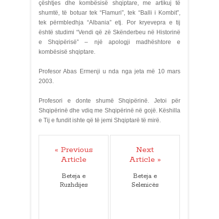
çështjes dhe kombësisë shqiptare, me artikuj të
shumtë, të botuar tek “Flamuri”, tek “Balli i Kombit”,
tek përmbledhja “Albania” etj. Por kryevepra e tij
është studimi “Vendi që zë Skënderbeu në Historinë
e Shqipërisë” – një apologji madhështore e
kombësisë shqiptare.
Profesor Abas Ermenji u nda nga jeta më 10 mars
2003.
Profesori e donte shumë Shqipërinë. Jetoi për
Shqipërinë dhe vdiq me Shqipërinë në gojë. Këshilla
e Tij e fundit ishte që të jemi Shqiptarë të mirë.
« Previous
Next
Article
Article »
Beteja e
Beteja e
Ruzhdijes
Selenicës