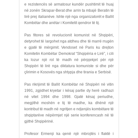
e rezistencës së armatosur kundër pushtimit të huaj
në zonën Skrapar-Berat dhe arrin ta mbajë Beratin të
lirë prej italianëve. Ishte një nga organizatorët e Ballit
Kombëtar dhe anëtar i Komitetit qendror të tij.
Pas fitores së revolucionit komunist në Shqipëri,
detyrohet të largohet nga atdheu dhe të marrë rrugën
e gjatë të mërgimit. Vendoset në Paris ku drejton
Komitetin Kombëtar Demokrat “Shqipëria e Lirë”, i cili
ka lozur një rol të madh në përpjekjet për një
Shqipëri të lirë nga diktatura komuniste si dhe për
çlirimin e Kosovës nga shtypja dhe tirania e Serbisë.
Pas rikrijimit të Ballit Kombëtar në Shqipëri në vitin
1991, zgjidhet kryetar i kësaj partie dy herë radhazi
në vitet 1994 dhe 1998. Gjatë kësaj periudhe,
megjithë moshën e tij të madhe, ka dhënë një
kontribut të madh në ngritjen e ndjenjës kombëtare të
shqiptarëve nëpërmjet një serie konferencash në të
gjithë Shqipërinë.
Profesor Ermenji ka qenë një mbrojtës i flaktë i