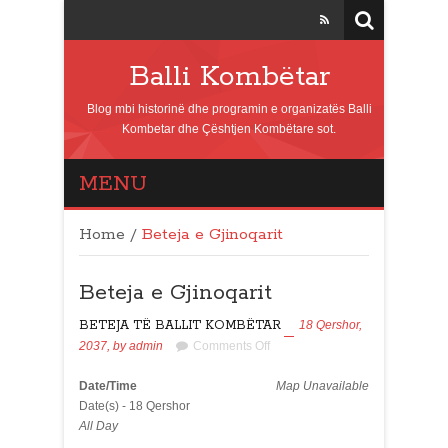
Balli Kombëtar
Blog mbi historinë dhe programin e organizatës Balli
Kombetar dhe Çështjen Kombëtare sot.
MENU
Home
/
Beteja e Gjinoqarit
Beteja e Gjinoqarit
BETEJA TË BALLIT KOMBËTAR
18 Qershor,
2037,
by
admin
Comments Off
Date/Time
Map Unavailable
Date(s) - 18 Qershor
All Day