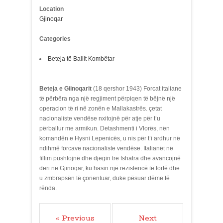
Location
Gjinoqar
Categories
Beteja të Ballit Kombëtar
Beteja e Giinoqarit
(18 qershor 1943) Forcat italiane
të përbëra nga një regjiment përpiqen të bëjnë një
operacion të ri në zonën e Mallakastrës. çetat
nacionaliste vendëse nxitojnë për atje për t’u
përballur me armikun. Detashmenti i Vlorës, nën
komandën e Hysni Lepenicës, u nis për t’i ardhur në
ndihmë forcave nacionaliste vendëse. Italianët në
fillim pushtojnë dhe djegin tre fshatra dhe avancojnë
deri në Gjinoqar, ku hasin një rezistencë të fortë dhe
u zmbrapsën të çorientuar, duke pësuar dëme të
rënda.
« Previous
Next