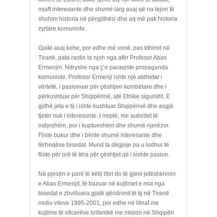
mjaft interesante dhe shumë larg asaj që na lejon të
shohim historia në përgjithësi dhe aq më pak historia
zyrtare komuniste.
Gjatë asaj kohe, por edhe më vonë, pas kthimit në
Tiranë, pata rastin ta njoh nga afër Profesor Abas
Ermenjin. Ndryshe nga ç’e paraqiste propaganda
komuniste, Profesor Ermenji ishte një atdhetar i
vërtetë, i pasionuar për çështjen kombëtare dhe i
përkushtuar për Shqipërinë, atë Etnike sigurisht. E
gjithë jeta e tij i ishte kushtuar Shqipërisë dhe asgjë
tjetër nuk i interesonte. I rreptë, me autoritet të
natyrshëm, por i kuptueshëm dhe shumë njerëzor.
Fliste bukur dhe i bënte shumë interesante dhe
tërheqëse bisedat. Mund ta dëgjoje pa u lodhur të
fliste për orë të tëra për çështjet që i kishte pasion.
Në pjesën e parë të këtij libri do të gjeni jetëshkrimin
e Abas Ermenjit, të bazuar në kujtimet e mia nga
bisedat e zhvilluara gjatë qëndrimit të tij në Tiranë
midis viteve 1995-2001, por edhe në librat me
kujtime të oficerëve britanikë me mision në Shqipëri