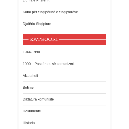
Lidhja e Prizrenit
Koha për Shqipërinë e Shqiptarëve
Djalëria Shqiptare
KATEGORI
1944-1990
1990 – Pas rënies së komunizmit
Aktualiteti
Botime
Diktatura komuniste
Dokumente
Historia