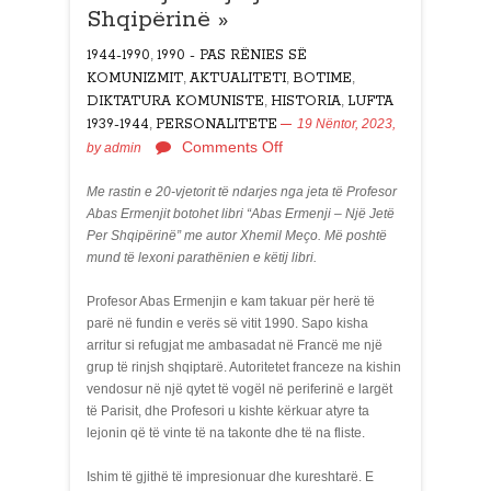
Shqipërinë »
1944-1990
,
1990 - PAS RËNIES SË
KOMUNIZMIT
,
AKTUALITETI
,
BOTIME
,
DIKTATURA KOMUNISTE
,
HISTORIA
,
LUFTA
1939-1944
,
PERSONALITETE
19 Nëntor, 2023,
Comments Off
by
admin
Me rastin e 20-vjetorit të ndarjes nga jeta të Profesor
Abas Ermenjit botohet libri “Abas Ermenji – Një Jetë
Per Shqipërinë” me autor Xhemil Meço. Më poshtë
mund të lexoni parathënien e këtij libri.
Profesor Abas Ermenjin e kam takuar për herë të
parë në fundin e verës së vitit 1990. Sapo kisha
arritur si refugjat me ambasadat në Francë me një
grup të rinjsh shqiptarë. Autoritetet franceze na kishin
vendosur në një qytet të vogël në periferinë e largët
të Parisit, dhe Profesori u kishte kërkuar atyre ta
lejonin që të vinte të na takonte dhe të na fliste.
Ishim të gjithë të impresionuar dhe kureshtarë. E