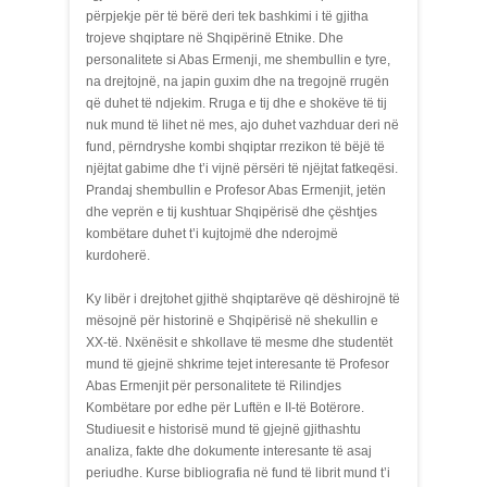
përpjekje për të bërë deri tek bashkimi i të gjitha
trojeve shqiptare në Shqipërinë Etnike. Dhe
personalitete si Abas Ermenji, me shembullin e tyre,
na drejtojnë, na japin guxim dhe na tregojnë rrugën
që duhet të ndjekim. Rruga e tij dhe e shokëve të tij
nuk mund të lihet në mes, ajo duhet vazhduar deri në
fund, përndryshe kombi shqiptar rrezikon të bëjë të
njëjtat gabime dhe t’i vijnë përsëri të njëjtat fatkeqësi.
Prandaj shembullin e Profesor Abas Ermenjit, jetën
dhe veprën e tij kushtuar Shqipërisë dhe çështjes
kombëtare duhet t’i kujtojmë dhe nderojmë
kurdoherë.
Ky libër i drejtohet gjithë shqiptarëve që dëshirojnë të
mësojnë për historinë e Shqipërisë në shekullin e
XX-të. Nxënësit e shkollave të mesme dhe studentët
mund të gjejnë shkrime tejet interesante të Profesor
Abas Ermenjit për personalitete të Rilindjes
Kombëtare por edhe për Luftën e II-të Botërore.
Studiuesit e historisë mund të gjejnë gjithashtu
analiza, fakte dhe dokumente interesante të asaj
periudhe. Kurse bibliografia në fund të librit mund t’i