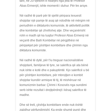
tani, në 20-vjetorin e ndarjes nga jeta të Profesor
Abas Ermenjit, ishte momenti i duhur. Për tre arsye.
Në radhë të parë për të sjellë përpara lexuesit
shqiptar një pamje të asaj që ndodhte në mërgim në
periudhën e diktaturës komuniste, të aktivitetit politik
dhe kombëtar që zhvillohej atje. Dhe veçanërisht
rolin e madh që ka luajtur Profesor Abas Ermenji në
veçanti dhe Balli Kombëtar në përgjithësi në
përpjekjet për çështjen kombëtare dhe çlirimin nga
diktatura komuniste.
Në radhë të dytë, për t’iu treguar nacionalistëve
shqiptarë, familjeve të tyre, se sakrifica që ata bënë
nuk ishte e kotë dhe e pakuptimtë. Kjo sakrificë u bë
për çështjen kombëtare, për mbrojtjen e kombit
shqiptar kundër armiqve të tij, të mishëruar në
komunizmin barbar. Çlirimi i Kosovës nga sundimi
serb ishte rezultat i drejtpërdrejt i kësaj sakrifice të
madhe.
Dhe së treti, çështja kombëtare ende nuk është
zgjidhur përfundimisht. Ka ende shumë punë dhe