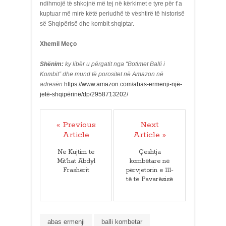
ndihmojë të shkojnë më tej në kërkimet e tyre për t’a
kuptuar më mirë këtë periudhë të vështirë të historisë
së Shqipërisë dhe kombit shqiptar.
Xhemil Meço
Shënim:
ky libër u përgatit nga “Botimet Balli i
Kombit” dhe mund të porositet në Amazon në
adresën
https://www.amazon.com/abas-ermenji-një-
jetë-shqipërinë/dp/2958713202/
« Previous
Next
Article
Article »
Në Kujtim të
Çështja
Mit'hat Abdyl
kombëtare në
Frashërit
përvjetorin e 111-
të të Pavarësisë
abas ermenji
balli kombetar