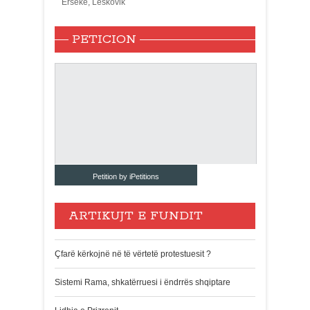
Ersekë, Leskovik
PETICION
Petition by iPetitions
ARTIKUJT E FUNDIT
Çfarë kërkojnë në të vërtetë protestuesit ?
Sistemi Rama, shkatërruesi i ëndrrës shqiptare