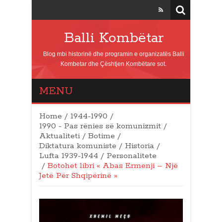
Balli Kombëtar
Blog mbi historinë dhe programin e organizatës Balli
Kombetar dhe Çështjen Kombëtare sot.
MENU
Home
/
1944-1990
/
1990 - Pas rënies së komunizmit
/
Aktualiteti
/
Botime
/
Diktatura komuniste
/
Historia
/
Lufta 1939-1944
/
Personalitete
/
Botohet libri « Abas Ermenji – Një
Jetë Për Shqipërinë »