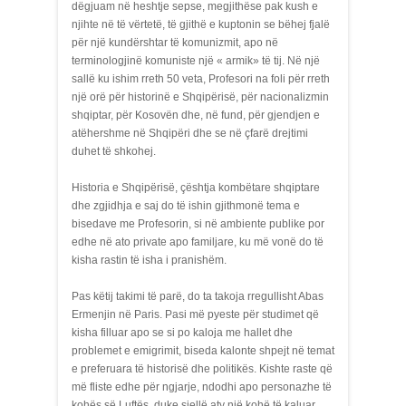
dëgjuam në heshtje sepse, megjithëse pak kush e
njihte në të vërtetë, të gjithë e kuptonin se bëhej fjalë
për një kundërshtar të komunizmit, apo në
terminologjinë komuniste një « armik» të tij. Në një
sallë ku ishim rreth 50 veta, Profesori na foli për rreth
një orë për historinë e Shqipërisë, për nacionalizmin
shqiptar, për Kosovën dhe, në fund, për gjendjen e
atëhershme në Shqipëri dhe se në çfarë drejtimi
duhet të shkohej.
Historia e Shqipërisë, çështja kombëtare shqiptare
dhe zgjidhja e saj do të ishin gjithmonë tema e
bisedave me Profesorin, si në ambiente publike por
edhe në ato private apo familjare, ku më vonë do të
kisha rastin të isha i pranishëm.
Pas këtij takimi të parë, do ta takoja rregullisht Abas
Ermenjin në Paris. Pasi më pyeste për studimet që
kisha filluar apo se si po kaloja me hallet dhe
problemet e emigrimit, biseda kalonte shpejt në temat
e preferuara të historisë dhe politikës. Kishte raste që
më fliste edhe për ngjarje, ndodhi apo personazhe të
kohës së Luftës, duke sjellë aty një kohë të kaluar,