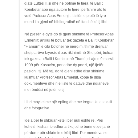
gjatë Luftës II, si dhe në botime të tjera, të Ballit
Kombëtar apo nga autorë të tjerë, përfshirë ato të
vetë Profesor Abas Ermenjit. Listën e plotë të tyre
mund t’a gjeni në bibliografinë në fund të këtij libri.
Në pjesën e dytë do të gjeni shkrime të Profesor Abas
Ermenjit: artikuj të botuar tek gazeta e Ballit Kombëtar
“Flamuri”, e cila botohej në mërgim, thirrje drejtuar
shqiptarëve kryesisht pas rikthimit në Shqipëri, botuar
tek gazeta «Balli i Kombit» në Tiranë, si ajo e 9 marsit
1999 për Kosovën, por edhe dy poezi, një tjetër
pasion i tij. Më tej, do të gjeni edhe disa shkrime
kushtuar Profesor Abas Ermenjit, kopje të disa
dokumenteve dhe një listë të datave dhe ngjarjeve
me rëndësi në jetën e tij.
Libri mbyllet me një epilog dhe me treguesin e tekstit
dhe fotografive.
Ideja për të shkruar këtë libër nuk është re. Prej
kohësh kisha mbledhur artikujt dhe burimet që janë
përdorur për shkrimin e këtij libri. Por mendova se