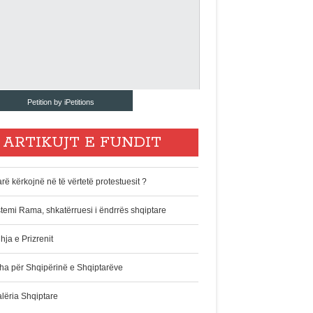
Petition by iPetitions
ARTIKUJT E FUNDIT
rë kërkojnë në të vërtetë protestuesit ?
stemi Rama, shkatërruesi i ëndrrës shqiptare
hja e Prizrenit
ha për Shqipërinë e Shqiptarëve
alëria Shqiptare