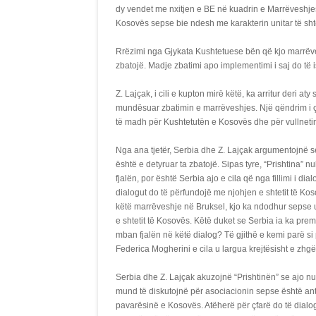
dy vendet me nxitjen e BE në kuadrin e Marrëveshje
Kosovës sepse bie ndesh me karakterin unitar të shte
Rrëzimi nga Gjykata Kushtetuese bën që kjo marrëves
zbatojë. Madje zbatimi apo implementimi i saj do të i
Z. Lajçak, i cili e kupton mirë këtë, ka arritur deri 
mundësuar zbatimin e marrëveshjes. Një qëndrim i çu
të madh për Kushtetutën e Kosovës dhe për vullnetin
Nga ana tjetër, Serbia dhe Z. Lajçak argumentojnë 
është e detyruar ta zbatojë. Sipas tyre, “Prishtina”
fjalën, por është Serbia ajo e cila që nga fillimi i 
dialogut do të përfundojë me njohjen e shtetit të 
këtë marrëveshje në Bruksel, kjo ka ndodhur sepse 
e shtetit të Kosovës. Këtë duket se Serbia ia ka pre
mban fjalën në këtë dialog? Të gjithë e kemi parë si
Federica Mogherini e cila u largua krejtësisht e zhg
Serbia dhe Z. Lajçak akuzojnë “Prishtinën” se ajo n
mund të diskutojnë për asociacionin sepse është ant
pavarësinë e Kosovës. Atëherë për çfarë do të dial