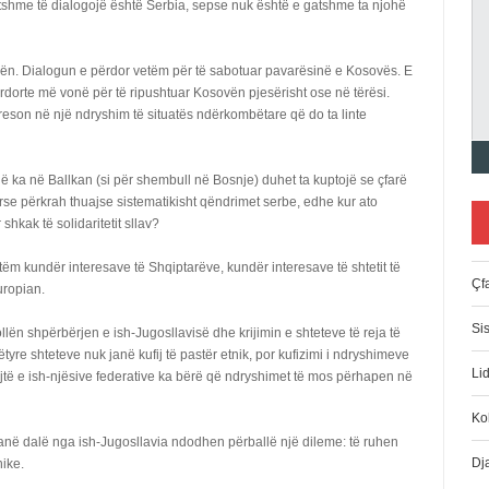
atshme të dialogojë është Serbia, sepse nuk është e gatshme ta njohë
ën. Dialogun e përdor vetëm për të sabotuar pavarësinë e Kosovës. E
ërdorte më vonë për të ripushtuar Kosovën pjesërisht ose në tërësi.
eson në një ndryshim të situatës ndërkombëtare që do ta linte
 ka në Ballkan (si për shembull në Bosnje) duhet ta kuptojë se çfarë
se përkrah thuajse sistematikisht qëndrimet serbe, edhe kur ato
hkak të solidaritetit sllav?
tëm kundër interesave të Shqiptarëve, kundër interesave të shtetit të
Çfa
uropian.
Si
ën shpërbërjen e ish-Jugosllavisë dhe krijimin e shteteve të reja të
ëtyre shteteve nuk janë kufij të pastër etnik, por kufizimi i ndryshimeve
Lid
fijtë e ish-njësive federative ka bërë që ndryshimet të mos përhapen në
Ko
kanë dalë nga ish-Jugosllavia ndodhen përballë një dileme: të ruhen
Dj
nike.