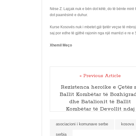
Nëse Z. Lajçak nuk e bën dot këtë, do të bënte mirë 
dot paanësinë e duhur.
Kurse Kosovës nuk i mbetet gjë tjetër veçse të mbro
saj por edhe të gjithë rajonin nga një marrëzi e re e 
Xhemil Meço
« Previous Article
Rezistenca heroike e Çetës 
Ballit Kombëtar të Bozhigrad
dhe Batalionit të Ballit
Kombëtar të Devollit ndaj
barbarisë komuniste
asociacioni i komunave serbe
kosova
serbia