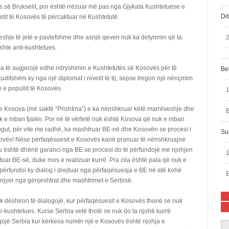
s së Brukselit, por është rrëzuar më pas nga Gjykata Kushtetuese e
Di
tit të Kosovës të përcaktuar në Kushtetutë.
hje të jetë e pavlefshme dhe asnjë qeveri nuk ka detyrimin që ta
2
shte anti-kushtetues.
aty sa të sugjerojë edhe ndryshimin e Kushtetutës së Kosovës për të
Bet
ditshëm ky nga një diplomat i nivelit të tij, sepse tregon një nënçmim
 e popullit të Kosovës.
se Kosova (më saktë “Prishtina”) e ka nënshkruar këtë marrëveshje dhe
B
 nuk e mban fjalën. Por në të vërtetë nuk është Kosova që nuk e mban
dialogut, për vite me radhë, ka mashtruar BE-në dhe Kosovën se procesi i
Su
Kosovës! Nëse përfaqësuesit e Kosovës kanë pranuar të nënshkruajnë
u është dhënë garanci nga BE se procesi do të përfundojë me njohjen
mtuar BE-së, duke mos e realizuar kurrë. Pra cila është pala që nuk e
 përfundoi ky dialog i drejtuar nga përfaqësuesja e BE në atë kohë
E
ënjyer nga gënjeshtrat dhe mashtrimet e Serbisë.
uk dëshiron të dialogojë, kur përfaqësuesit e Kosovës thonë se nuk
i-kushtetues. Kurse Serbia vetë thotë se nuk do ta njohë kurrë
ogojë Serbia kur kërkesa numër një e Kosovës është njohja e