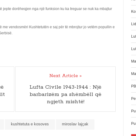
të jepte dorëheqjen nga një funksion ku ka treguar se nuk ka mbajtur
Ko
Li
jë me vendosmëri Kushtetutën e saj për të mbrojtur jo vetëm popullin e
Serbisë.
Lu
Luf
Ma
Ma
Next Article »
së
Lufta Civile 1943-1944 : Një
PB
it
barbarizëm pa shëmbëll që
Pe
ngjeth mishtë!
Pus
Pu
kushtetuta e kosoves
miroslav lajçak