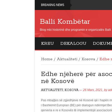
BREAKING NEWS
Balli Kombëtar
Blog mbi historinë dhe programin e organizatës Ball
KREU
DEKALOGU
DOKUM
Home
/
Aktualiteti
/
Kosova
/
Edhe n
Edhe njëherë për aso
në Kosovë
AKTUALITETI
,
KOSOVA
26 Mars, 2021,
by
ad
Pas mbajtjes së zgjedhjeve në Kosovë që i hapën rrugë
i Bashkimit Europian (BE) për dialogun ndërmjet Beog
qerveria e re e Kosovës të implementojë asociacio