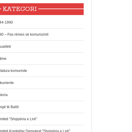
KATEGORI
44-1990
90 – Pas rënies së komunizmit
ualiteti
time
ktatura komuniste
kumente
toria
gë të Ballit
iteti "Shqipëria e Lirë"
miteti Kombëtar Demokrat "Shqipëria e Lirë"