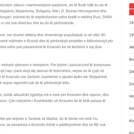
ekziston zakoni i marrëveshjeve paqësore, do të thotë luftë ku do të
Shqipëria, Maqedonia, Bullgaria, Mal i Zi, Bosnje-Herzegovina dhe
 Hungari. Indirekt do të implikoheshin edhe fuqitë e mëdha Rusi, SHBA
19
 e cila nuk dihet kur dhe ku do të përfundonte.
zore, me shumë viktima dhe zhvendosje popullatash si në vitet ’90.
19
arrë ndihmën e Rusisë dhe të përfundojë projektin e Millosheviçit për
bia edhe pas pavarësimit të Kosovës ka në territorin e saj disa
Akt
Bo
 mënyrë skenarin e mësipërm. Por krijimi i asociacionit të komunave
 hap i parë drejt atij skenari të tmerrshëm, sepse do të çojë në
Di
se të Kosovës me Serbinë, bashkimin e pjesës tjetër me Shqipërinë,
 sepse sigurisht nuk do të përfundojë këtu.
Do
ës, është aktualisht zgjidhja më e mirë për Kosovën dhe rajonin, dhe
His
non. Çdo ndryshim i Kushtetutës së Kosovës do të ketë pasoja të
Kën
rbe për krijimin e Serbisë së Madhe, do të bënte më mirë t’iu
Kom
varur, se pavarësia e Kosovës është e pakthyeshme dhe se BE nuk
.
Ko