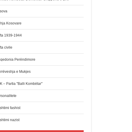
sova
dhja Kosovare
fta 1939-1944
ta civile
qedonia Perëndimore
rrëveshja e Mukjes
K – Partia "Balli Kombëtar"
rsonalitete
htimi fashist
shtimi nazist