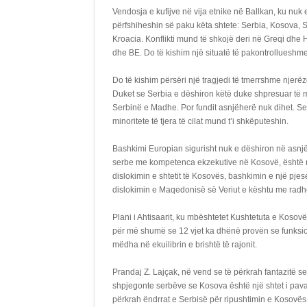
Vendosja e kufijve në vija etnike në Ballkan, ku nuk 
përfshiheshin së paku këta shtete: Serbia, Kosova, 
Kroacia. Konflikti mund të shkojë deri në Greqi dhe
dhe BE. Do të kishim një situatë të pakontrollueshme
Do të kishim përsëri një tragjedi të tmerrshme njerë
Duket se Serbia e dëshiron këtë duke shpresuar të m
Serbinë e Madhe. Por fundit asnjëherë nuk dihet. Ser
minoritete të tjera të cilat mund t’i shkëputeshin.
Bashkimi Europian sigurisht nuk e dëshiron në asnjë
serbe me kompetenca ekzekutive në Kosovë, është një
dislokimin e shtetit të Kosovës, bashkimin e një pje
dislokimin e Maqedonisë së Veriut e kështu me radhë
Plani i Ahtisaarit, ku mbështetet Kushtetuta e Kosov
për më shumë se 12 vjet ka dhënë provën se funksio
mëdha në ekuilibrin e brishtë të rajonit.
Prandaj Z. Lajçak, në vend se të përkrah fantazitë se
shpjegonte serbëve se Kosova është një shtet i pa
përkrah ëndrrat e Serbisë për ripushtimin e Kosovës