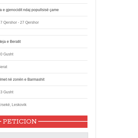
ta e gjenocidit ndaj popullsisë çame
7 Qershor - 27 Qershor
eja e Beratit
10 Gusht
erat
lmet në zonën e Barmashit
13 Gusht
rsekë, Leskovik
PETICION