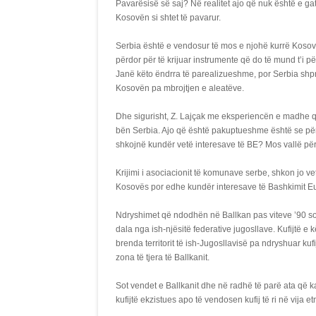
Pavarësisë së saj? Në realitet ajo që nuk është e g
Kosovën si shtet të pavarur.
Serbia është e vendosur të mos e njohë kurrë Kosov
përdor për të krijuar instrumente që do të mund t’i p
Janë këto ëndrra të parealizueshme, por Serbia shpr
Kosovën pa mbrojtjen e aleatëve.
Dhe sigurisht, Z. Lajçak me eksperiencën e madhe që
bën Serbia. Ajo që është pakuptueshme është se për
shkojnë kundër vetë interesave të BE? Mos vallë për s
Krijimi i asociacionit të komunave serbe, shkon jo ve
Kosovës por edhe kundër interesave të Bashkimit E
Ndryshimet që ndodhën në Ballkan pas viteve ’90 soll
dala nga ish-njësitë federative jugosllave. Kufijtë e k
brenda territorit të ish-Jugosllavisë pa ndryshuar ku
zona të tjera të Ballkanit.
Sot vendet e Ballkanit dhe në radhë të parë ata që 
kufijtë ekzistues apo të vendosen kufij të ri në vija et