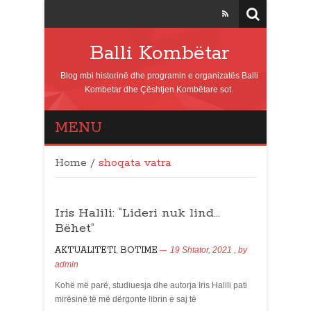
Balli Kombëtar
Blog mbi historinë dhe programin e organizatës Balli
Kombetar dhe Çështjen Kombëtare sot.
MENU
Home
/
shoqata vatra
Iris Halili: “Lideri nuk lind…
Bëhet”
AKTUALITETI
,
BOTIME
19 Shtator, 2021
, by
admin
Kohë më parë, studiuesja dhe autorja Iris Halili pati
mirësinë të më dërgonte librin e saj të