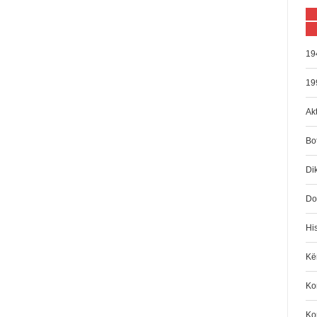
19
19
Akt
Bo
Di
Do
His
Kën
Kom
Ko