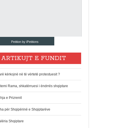
Petition by iPetitions
ARTIKUJT E FUNDIT
rë kërkojnë në të vërtetë protestuesit ?
stemi Rama, shkatërruesi i ëndrrës shqiptare
hja e Prizrenit
ha për Shqipërinë e Shqiptarëve
alëria Shqiptare