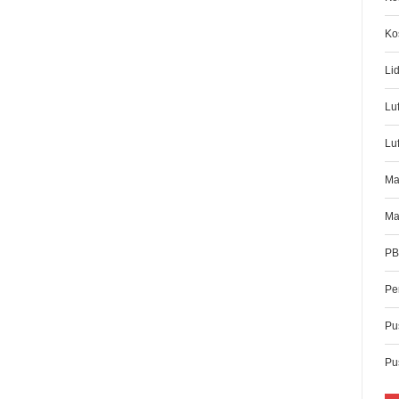
Ko
Li
Lu
Luf
Ma
Ma
PB
Pe
Pus
Pu