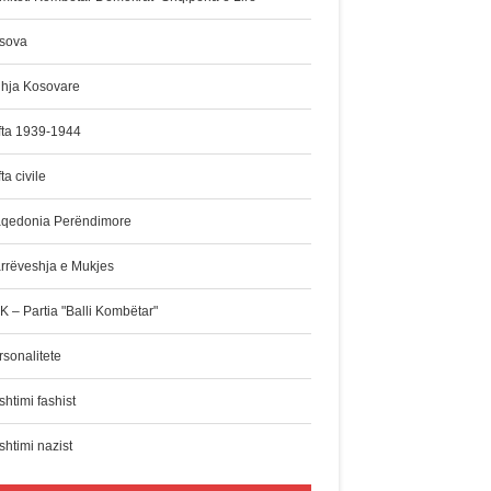
sova
dhja Kosovare
fta 1939-1944
ta civile
qedonia Perëndimore
rrëveshja e Mukjes
K – Partia "Balli Kombëtar"
rsonalitete
htimi fashist
shtimi nazist