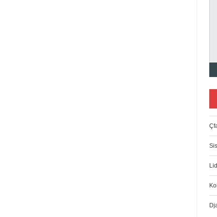
Çfa
Si
Lid
Ko
Dj