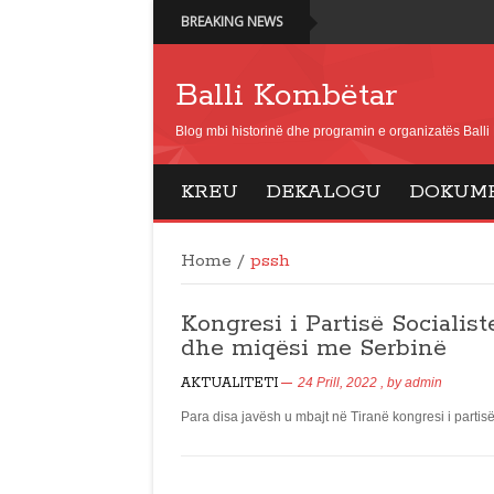
BREAKING NEWS
Balli Kombëtar
Blog mbi historinë dhe programin e organizatës Ball
KREU
DEKALOGU
DOKUM
Home
/
pssh
Kongresi i Partisë Sociali
dhe miqësi me Serbinë
AKTUALITETI
24 Prill, 2022
, by
admin
Para disa javësh u mbajt në Tiranë kongresi i partisë 