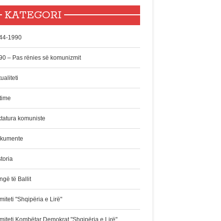
KATEGORI
44-1990
90 – Pas rënies së komunizmit
ualiteti
time
ktatura komuniste
kumente
toria
gë të Ballit
iteti "Shqipëria e Lirë"
miteti Kombëtar Demokrat "Shqipëria e Lirë"