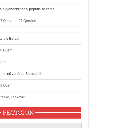
ta e gjenocidit ndaj popullsisë çame
7 Qershor - 27 Qershor
eja e Beratit
10 Gusht
erat
lmet në zonën e Barmashit
13 Gusht
rsekë, Leskovik
PETICION