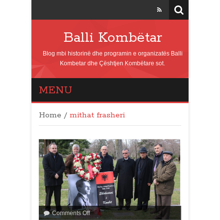
Balli Kombëtar
Blog mbi historinë dhe programin e organizatës Balli
Kombetar dhe Çështjen Kombëtare sot.
MENU
Home
/
mithat frasheri
Comments Off