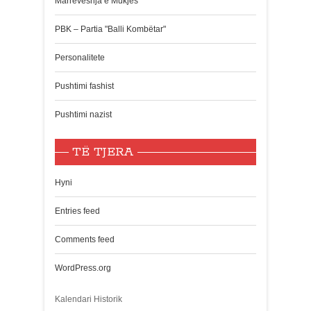
Marrëveshja e Mukjes
PBK – Partia "Balli Kombëtar"
Personalitete
Pushtimi fashist
Pushtimi nazist
TË TJERA
Hyni
Entries feed
Comments feed
WordPress.org
Kalendari Historik