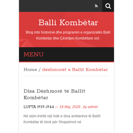
Balli Kombëtar
Blog mbi historinë dhe programin e organizatës Balli
Kombetar dhe Çështjen Kombëtare sot.
MENU
Home
/
dëshmorët e Ballit Kombëtar
Disa Dëshmorë të Ballit
Kombëtar
LUFTA 1939-1944
18 Maj, 2026
, by
admin
Në vijim është një listë e disa anëtarëve të Ballit
Kombëtar të rënë për Shqipërinë në