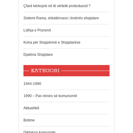
Çfarë kërkojnë në të vërtetë protestuesit ?
Sistemi Rama, shkatërruesi i ëndrrës shqiptare
Lidhja e Prizrenit
Koha për Shqipërinë e Shqiptarëve
Djalëria Shqiptare
KATEGORI
1944-1990
1990 – Pas rënies së komunizmit
Aktualiteti
Botime
Diktatura komuniste