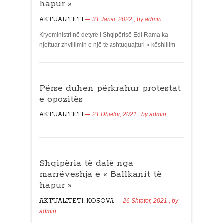
hapur »
AKTUALITETI
31 Janar, 2022
, by
admin
Kryeministri në detyrë i Shqipërisë Edi Rama ka
njoftuar zhvillimin e një të ashtuquajturi « këshillim
Përse duhen përkrahur protestat
e opozitës
AKTUALITETI
21 Dhjetor, 2021
, by
admin
Shqipëria të dalë nga
marrëveshja e « Ballkanit të
hapur »
AKTUALITETI
,
KOSOVA
26 Shtator, 2021
, by
admin