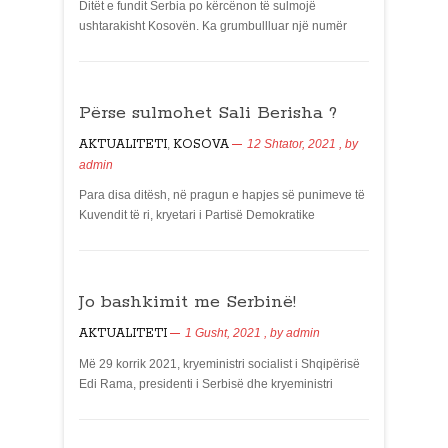
Ditët e fundit Serbia po kërcënon të sulmojë
ushtarakisht Kosovën. Ka grumbullluar një numër
Përse sulmohet Sali Berisha ?
AKTUALITETI
,
KOSOVA
12 Shtator, 2021
, by
admin
Para disa ditësh, në pragun e hapjes së punimeve të
Kuvendit të ri, kryetari i Partisë Demokratike
Jo bashkimit me Serbinë!
AKTUALITETI
1 Gusht, 2021
, by
admin
Më 29 korrik 2021, kryeministri socialist i Shqipërisë
Edi Rama, presidenti i Serbisë dhe kryeministri