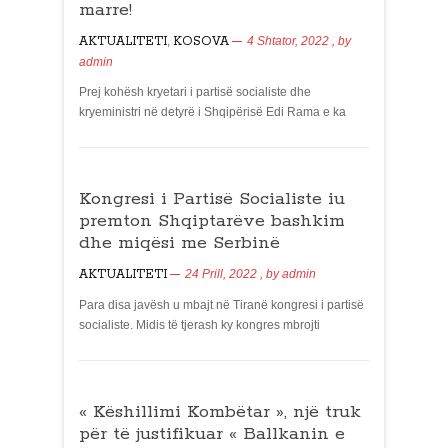
marre!
AKTUALITETI
,
KOSOVA
4 Shtator, 2022
, by
admin
Prej kohësh kryetari i partisë socialiste dhe
kryeministri në detyrë i Shqipërisë Edi Rama e ka
Kongresi i Partisë Socialiste iu
premton Shqiptarëve bashkim
dhe miqësi me Serbinë
AKTUALITETI
24 Prill, 2022
, by
admin
Para disa javësh u mbajt në Tiranë kongresi i partisë
socialiste. Midis të tjerash ky kongres mbrojti
« Këshillimi Kombëtar », një truk
për të justifikuar « Ballkanin e