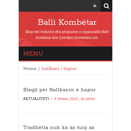
Balli Kombëtar
Blog mbi historinë dhe programin e organizatës Balli
Kombetar dhe Çështjen Kombëtare sot.
MENU
Home
/
ballkani i hapur
Elegji për Ballkanin e hapur
AKTUALITETI
4 Shtator, 2022
, by
admin
Tradhëtia nuk ka as turp as