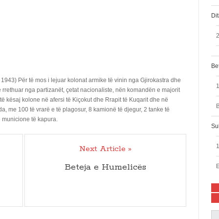
Di
2
Bet
 1943) Për të mos i lejuar kolonat armike të vinin nga Gjirokastra dhe
e rrethuar nga partizanët, çetat nacionaliste, nën komandën e majorit
ë kësaj kolone në afersi të Kiçokut dhe Rrapit të Kuqarit dhe në
B
a, me 100 të vrarë e të plagosur, 8 kamionë të djegur, 2 tanke të
 municione të kapura.
Su
Next Article »
Beteja e Humelicës
E