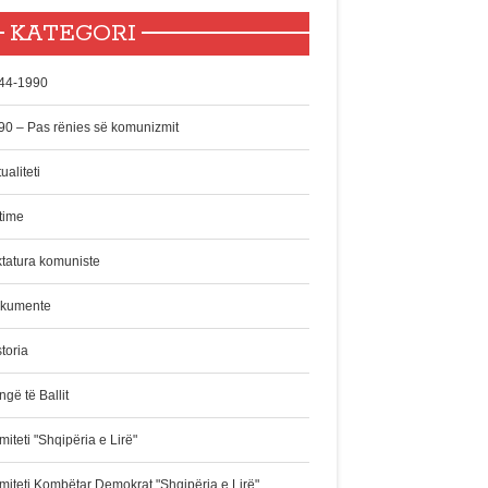
KATEGORI
44-1990
90 – Pas rënies së komunizmit
ualiteti
time
ktatura komuniste
kumente
toria
gë të Ballit
iteti "Shqipëria e Lirë"
miteti Kombëtar Demokrat "Shqipëria e Lirë"