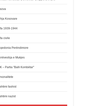
sova
dhja Kosovare
fta 1939-1944
ta civile
qedonia Perëndimore
rrëveshja e Mukjes
K – Partia "Balli Kombëtar"
rsonalitete
htimi fashist
shtimi nazist