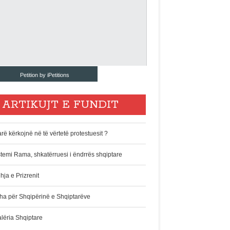
Petition by iPetitions
ARTIKUJT E FUNDIT
rë kërkojnë në të vërtetë protestuesit ?
stemi Rama, shkatërruesi i ëndrrës shqiptare
hja e Prizrenit
ha për Shqipërinë e Shqiptarëve
alëria Shqiptare