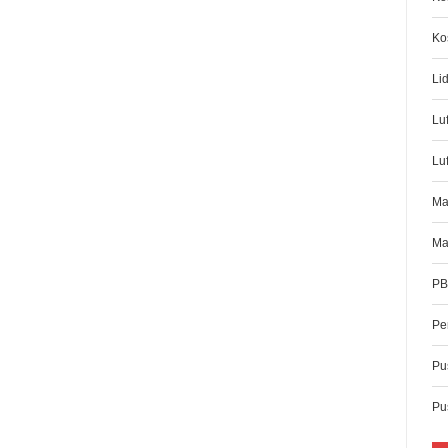
Ko
Li
Lu
Luf
Ma
Ma
PB
Pe
Pus
Pu