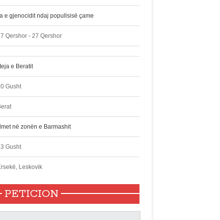
ta e gjenocidit ndaj popullsisë çame
7 Qershor - 27 Qershor
eja e Beratit
10 Gusht
erat
lmet në zonën e Barmashit
13 Gusht
rsekë, Leskovik
PETICION