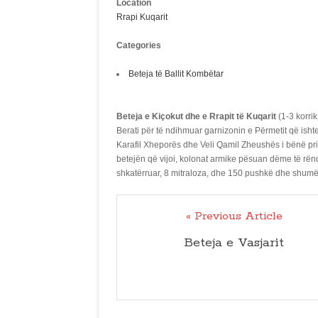
Location
Rrapi Kuqarit
Categories
Beteja të Ballit Kombëtar
Beteja e Kiçokut dhe e Rrapit të Kuqarit
(1-3 korrik
Berati për të ndihmuar garnizonin e Përmetit që isht
Karafil Xheporës dhe Veli Qamil Zheushës i bënë prit
betejën që vijoi, kolonat armike pësuan dëme të rënd
shkatërruar, 8 mitraloza, dhe 150 pushkë dhe shumë
« Previous Article
Beteja e Vasjarit