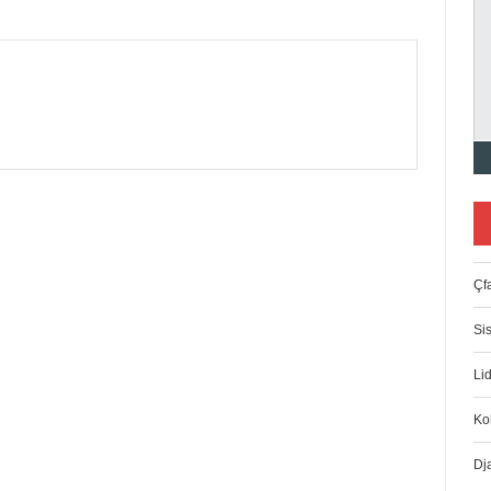
Çfa
Si
Lid
Ko
Dj