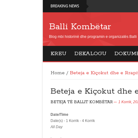
BREAKING NEWS
Balli Kombëtar
Blog mbi historinë dhe programin e organizatës Ball
KREU
DEKALOGU
DOKUM
Home
/
Beteja e Kiçokut dhe e Rrapi
Beteja e Kiçokut dhe e
BETEJA TË BALLIT KOMBËTAR
1 Korrik, 2
Date/Time
Date(s) - 1 Korrik - 4 Korrik
All Day