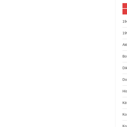
19
19
Akt
Bo
Di
Do
His
Kën
Kom
Ko