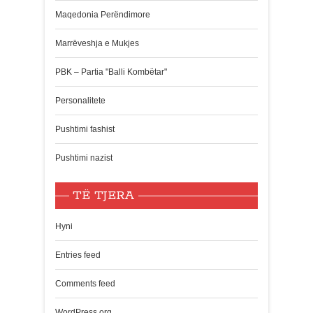
Maqedonia Perëndimore
Marrëveshja e Mukjes
PBK – Partia "Balli Kombëtar"
Personalitete
Pushtimi fashist
Pushtimi nazist
TË TJERA
Hyni
Entries feed
Comments feed
WordPress.org