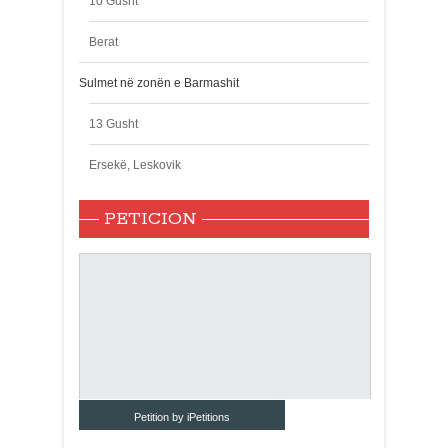
10 Gusht
Berat
Sulmet në zonën e Barmashit
13 Gusht
Ersekë, Leskovik
PETICION
Petition by iPetitions