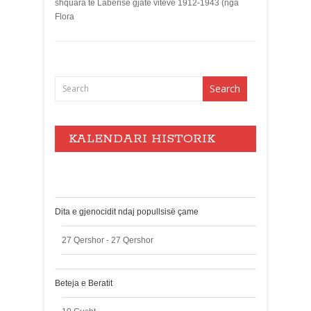
shquara te Laberise gjatë viteve 1912-1943 (nga
Flora
KALENDARI HISTORIK
Events
Dita e gjenocidit ndaj popullsisë çame
27 Qershor - 27 Qershor
Beteja e Beratit