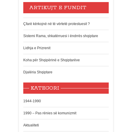
ARTIKUJT E FUNDIT
Çfarë kërkojnë në të vërtetë protestuesit ?
Sistemi Rama, shkatërruesi i ëndrrës shqiptare
Lidhja e Prizrenit
Koha për Shqipërinë e Shqiptarëve
Djalëria Shqiptare
KATEGORI
1944-1990
1990 – Pas rënies së komunizmit
Aktualiteti