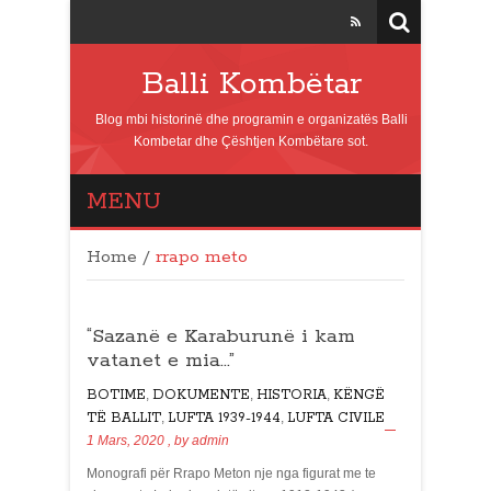
Balli Kombëtar
Blog mbi historinë dhe programin e organizatës Balli
Kombetar dhe Çështjen Kombëtare sot.
MENU
Home
/
rrapo meto
“Sazanë e Karaburunë i kam
vatanet e mia…”
BOTIME
,
DOKUMENTE
,
HISTORIA
,
KËNGË
TË BALLIT
,
LUFTA 1939-1944
,
LUFTA CIVILE
1 Mars, 2020
, by
admin
Monografi për Rrapo Meton nje nga figurat me te