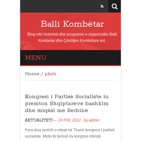
Balli Kombëtar
Blog mbi historinë dhe programin e organizatës Balli
Kombetar dhe Çështjen Kombëtare sot.
MENU
Home
/
pksh
Kongresi i Partisë Socialiste iu
premton Shqiptarëve bashkim
dhe miqësi me Serbinë
AKTUALITETI
24 Prill, 2022
, by
admin
Para disa javësh u mbajt në Tiranë kongresi i partisë
socialiste. Midis të tjerash ky kongres mbrojti