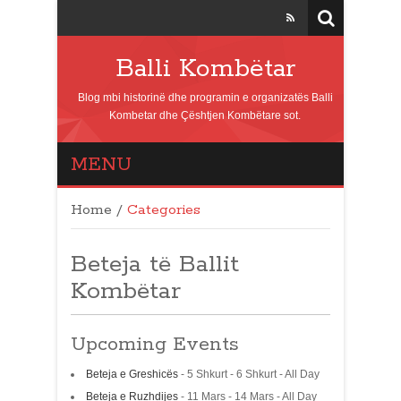
Balli Kombëtar
Blog mbi historinë dhe programin e organizatës Balli
Kombetar dhe Çështjen Kombëtare sot.
MENU
Home
/
Categories
Beteja të Ballit
Kombëtar
Upcoming Events
Beteja e Greshicës
- 5 Shkurt - 6 Shkurt - All Day
Beteja e Ruzhdijes
- 11 Mars - 14 Mars - All Day