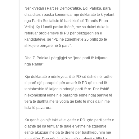
Nënkryetari i Partisë Demokratike, Edi Paloka, para
disa ditësh paska komentuar një deklaratë të kryetarit
nga Partia Socialiste të bashkisë së Tiranës Erion
Veliaj. Ky i fundit paska thënë, me sa duket duke iu
referuar problemeve të PD për përzgjedhjen e
kandidatëve, se “PD në zgjedhjet e 25 prillit do të
shkojë e përçarë në 5 parti”.
Dhe Z. Paloka i përgjigjet se “janë parti të krijuara
nga Rama”.
Kjo deklaratë e nënkryetarit të PD-së është në radhë
të parë një parapritë për antarë të PD që mund të
tentoheshin të krijonin ndonjë parti të re. Por është
njëkohësisht edhe një parapritë edhe ndaj partive të
tjera të djathta më të vogla që këto të mos dalin me
lista të pavarura.
Ka qenë kjo një taktikë e vjetër e PD: çdo parti tjetër e
djathtë që ka tentuar të dalë e vetme në zgjedhje
është akuzuar me pa të drejtë për bashkëpunim me
të majtën. Dhe për fat të keq një strategji e tillë ka