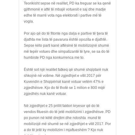
Teorikisht sepse në realitet, PD ka treguar se ka qenë
gjithmonë e aftë të mbajë votuesit e saj dhe madje
edhe të marrë vota nga elektorati i partive më të
vogla.
Por ajo që do të fitonte nga dalja e partive të tjera të
djathta me lista të pavarura është opozita e djathtë.
Sepse këto parti kanë aftësinë të mobilizojnë shumë
më tepër votues dhe simpatizantë të tyre, se sa do të
humbiste PD nga konkurrenca me to.
Është sot një realitet fatkeq që shumë shqiptarë nuk
shkojnë në votime. Në zgjedhjet e vitit 2017 për
Kuvendin e Shqipërisë kanë votuar vetëm 47% e
zgjedhësve. Kjo do të thotë se 1 milion e 800 mijë
zgjedhës nuk kanë votuar.
Në zgjedhjet e 25 prillit faktori kryesor që do të
vendos fituesin do të jetë mobilizimi i zgjedhësve. PD
po punon në këtë drejtim dhe ndoshta mund të
mobilizojë më shumë se në zgjedhjet e vitit 2017. Por
a do të jetë ky mobilizim i mjaftueshëm ? Kjo nuk