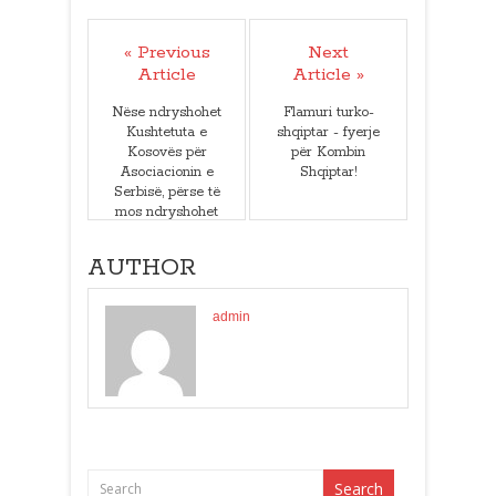
« Previous
Next
Article
Article »
Nëse ndryshohet
Flamuri turko-
Kushtetuta e
shqiptar - fyerje
Kosovës për
për Kombin
Asociacionin e
Shqiptar!
Serbisë, përse të
mos ndryshohet
edhe për
bashkimin me
AUTHOR
Shqipërinë?
admin