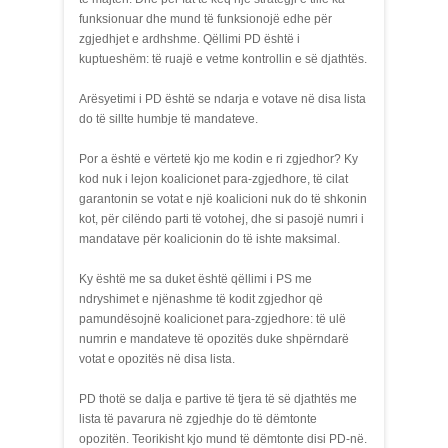
funksionuar dhe mund të funksionojë edhe për
zgjedhjet e ardhshme. Qëllimi PD është i
kuptueshëm: të ruajë e vetme kontrollin e së djathtës.
Arësyetimi i PD është se ndarja e votave në disa lista
do të sillte humbje të mandateve.
Por a është e vërtetë kjo me kodin e ri zgjedhor? Ky
kod nuk i lejon koalicionet para-zgjedhore, të cilat
garantonin se votat e një koalicioni nuk do të shkonin
kot, për cilëndo parti të votohej, dhe si pasojë numri i
mandatave për koalicionin do të ishte maksimal.
Ky është me sa duket është qëllimi i PS me
ndryshimet e njënashme të kodit zgjedhor që
pamundësojnë koalicionet para-zgjedhore: të ulë
numrin e mandateve të opozitës duke shpërndarë
votat e opozitës në disa lista.
PD thotë se dalja e partive të tjera të së djathtës me
lista të pavarura në zgjedhje do të dëmtonte
opozitën. Teorikisht kjo mund të dëmtonte disi PD-në.