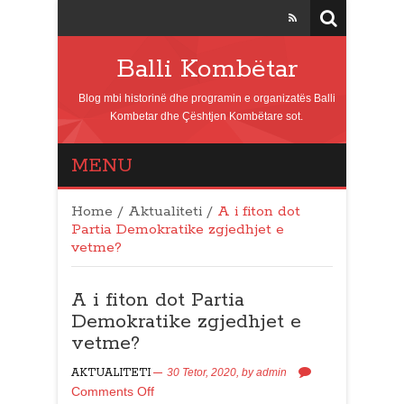
Balli Kombëtar
Blog mbi historinë dhe programin e organizatës Balli
Kombetar dhe Çështjen Kombëtare sot.
MENU
Home
/
Aktualiteti
/
A i fiton dot
Partia Demokratike zgjedhjet e
vetme?
A i fiton dot Partia
Demokratike zgjedhjet e
vetme?
AKTUALITETI
30 Tetor, 2020,
by
admin
Comments Off