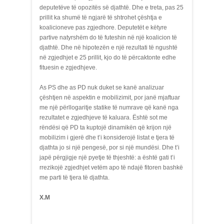
deputetëve të opozitës së djathtë. Dhe e treta, pas 25
prillit ka shumë të ngjarë të shtrohet çështja e
koalicioneve pas zgjedhore. Deputetët e këtyre
partive natyrshëm do të futeshin në një koalicion të
djathtë. Dhe në hipotezën e një rezultati të ngushtë
në zgjedhjet e 25 prillit, kjo do të përcaktonte edhe
fituesin e zgjedhjeve.
As PS dhe as PD nuk duket se kanë analizuar
çështjen në aspektin e mobilizimit, por janë mjaftuar
me një përllogaritje statike të numrave që kanë nga
rezultatet e zgjedhjeve të kaluara. Është sot me
rëndësi që PD ta kuptojë dinamikën që krijon një
mobilizim i gjerë dhe t’i konsiderojë listat e tjera të
djathta jo si një pengesë, por si një mundësi. Dhe t’i
japë përgjigje një pyetje të thjeshtë: a është gati t’i
rrezikojë zgjedhjet vetëm apo të ndajë fitoren bashkë
me parti të tjera të djathta.
X.M