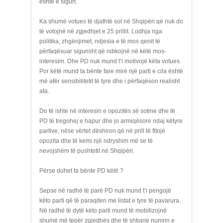
është e sigurt.
Ka shumë votues të djathtë sot në Shqipëri që nuk do
të votojnë në zgjedhjet e 25 prillit. Lodhja nga
politika, zhgënjimet, ndjesia e të mos qenit të
përfaqësuar sigurisht që ndikojnë në këtë mos-
interesim. Dhe PD nuk mund t’i motivojë këta votues.
Por këtë mund ta bënte fare mirë një parti e cila është
më afër sensibilitetit të tyre dhe i përfaqëson realisht
ata.
Do të ishte në interesin e opozitës së sotme dhe të
PD të tregohej e hapur dhe jo armiqësore ndaj këtyre
partive, nëse vërtet dëshiron që në prill të fitojë
opozita dhe të kemi një ndryshim më se të
nevojshëm të pushtetit në Shqipëri.
Përse duhet ta bënte PD këtë ?
Sepse në radhë të parë PD nuk mund t’i pengojë
këto parti që të paraqiten me listat e tyre të pavarura.
Në radhë të dytë këto parti mund të mobilizojnë
shumë më tepër zgjedhës dhe të shtojnë numrin e